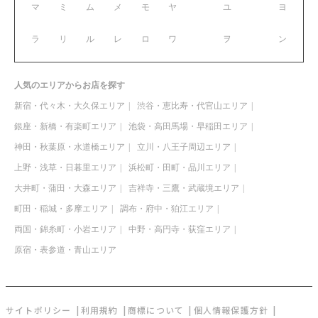
マ
ミ
ム
メ
モ
ヤ
ユ
ヨ
ラ
リ
ル
レ
ロ
ワ
ヲ
ン
人気のエリアからお店を探す
新宿・代々木・大久保エリア
渋谷・恵比寿・代官山エリア
銀座・新橋・有楽町エリア
池袋・高田馬場・早稲田エリア
神田・秋葉原・水道橋エリア
立川・八王子周辺エリア
上野・浅草・日暮里エリア
浜松町・田町・品川エリア
大井町・蒲田・大森エリア
吉祥寺・三鷹・武蔵境エリア
町田・稲城・多摩エリア
調布・府中・狛江エリア
両国・錦糸町・小岩エリア
中野・高円寺・荻窪エリア
原宿・表参道・青山エリア
サイトポリシー
利用規約
商標について
個人情報保護方針