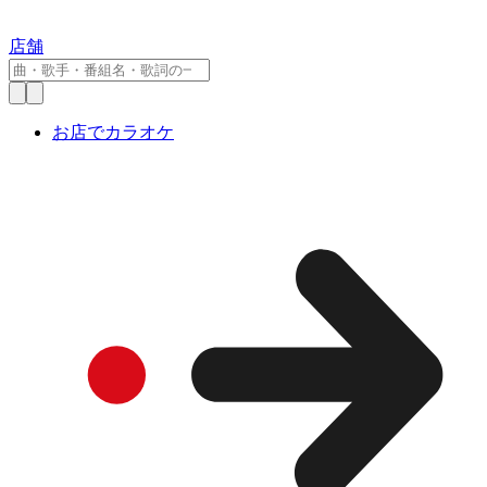
店舗
お店でカラオケ