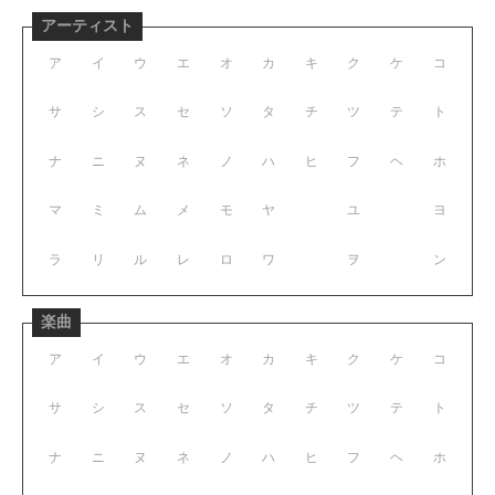
アーティスト
ア
イ
ウ
エ
オ
カ
キ
ク
ケ
コ
サ
シ
ス
セ
ソ
タ
チ
ツ
テ
ト
ナ
ニ
ヌ
ネ
ノ
ハ
ヒ
フ
ヘ
ホ
マ
ミ
ム
メ
モ
ヤ
ユ
ヨ
ラ
リ
ル
レ
ロ
ワ
ヲ
ン
楽曲
ア
イ
ウ
エ
オ
カ
キ
ク
ケ
コ
サ
シ
ス
セ
ソ
タ
チ
ツ
テ
ト
ナ
ニ
ヌ
ネ
ノ
ハ
ヒ
フ
ヘ
ホ