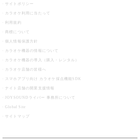
サイトポリシー
カラオケ利用に当たって
利用規約
商標について
個人情報保護方針
カラオケ機器の情報について
カラオケ機器の導入（購入・レンタル）
カラオケ店舗の皆様へ
スマホアプリ向け カラオケ採点機能SDK
ナイト店舗の開業支援情報
JOYSOUNDライバー 事務所について
Global Site
サイトマップ