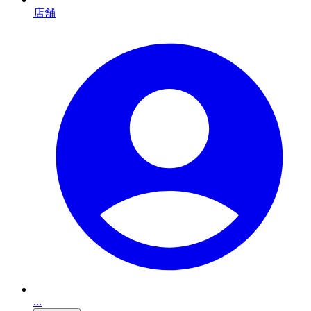
店舗
...