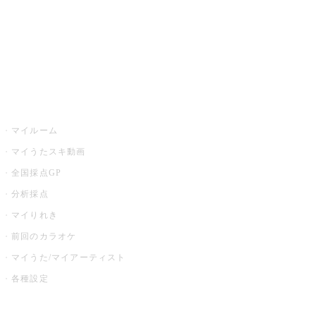
全国カラオケ大会
イベント・キャンペーン
うたスキ
マイルーム
マイうたスキ動画
全国採点GP
分析採点
マイりれき
前回のカラオケ
マイうた/マイアーティスト
各種設定
お店でカラオケ