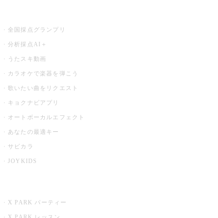
お店でもっと楽しむ
全国採点グランプリ
分析採点AI＋
うたスキ動画
カラオケで楽器を弾こう
歌いたい曲をリクエスト
キョクナビアプリ
オートボーカルエフェクト
あなたの最適キー
サビカラ
JOYKIDS
X PARK
X PARK パーティー
X PARK レッスン