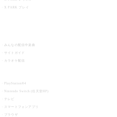
X PARK プレイ
みるハコ
うたスキ ミュージックポスト
みんなの配信中楽曲
サイトガイド
カラオケ配信
家庭用カラオケ
PlayStation®4
Nintendo Switch (任天堂HP)
テレビ
スマートフォンアプリ
ブラウザ