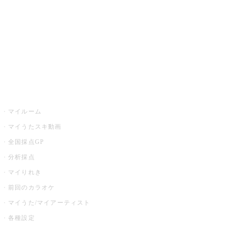
カラオケ店舗検索
全国カラオケ大会
イベント・キャンペーン
うたスキ
マイルーム
マイうたスキ動画
全国採点GP
分析採点
マイりれき
前回のカラオケ
マイうた/マイアーティスト
各種設定