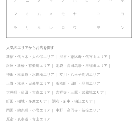
ナ
ニ
ヌ
ネ
ノ
ハ
ヒ
フ
ヘ
ホ
マ
ミ
ム
メ
モ
ヤ
ユ
ヨ
ラ
リ
ル
レ
ロ
ワ
ヲ
ン
人気のエリアからお店を探す
新宿・代々木・大久保エリア
渋谷・恵比寿・代官山エリア
銀座・新橋・有楽町エリア
池袋・高田馬場・早稲田エリア
神田・秋葉原・水道橋エリア
立川・八王子周辺エリア
上野・浅草・日暮里エリア
浜松町・田町・品川エリア
大井町・蒲田・大森エリア
吉祥寺・三鷹・武蔵境エリア
町田・稲城・多摩エリア
調布・府中・狛江エリア
両国・錦糸町・小岩エリア
中野・高円寺・荻窪エリア
原宿・表参道・青山エリア