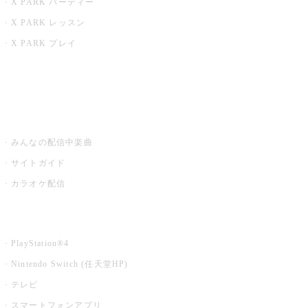
X PARK パーティー
X PARK レッスン
X PARK プレイ
みるハコ
うたスキ ミュージックポスト
みんなの配信中楽曲
サイトガイド
カラオケ配信
家庭用カラオケ
PlayStation®4
Nintendo Switch (任天堂HP)
テレビ
スマートフォンアプリ