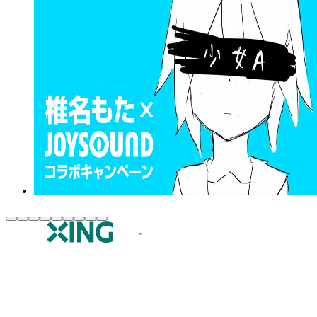
JOYSOUND.comトップ
カラオケ楽曲・歌詞検索