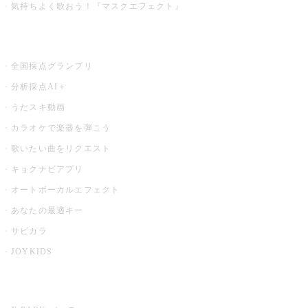
気持ちよく歌おう！『マスクエフェクト』
お店でもっと楽しむ
全国採点グランプリ
分析採点AI＋
うたスキ動画
カラオケで楽器を弾こう
歌いたい曲をリクエスト
キョクナビアプリ
オートボーカルエフェクト
あなたの最適キー
サビカラ
JOYKIDS
X PARK