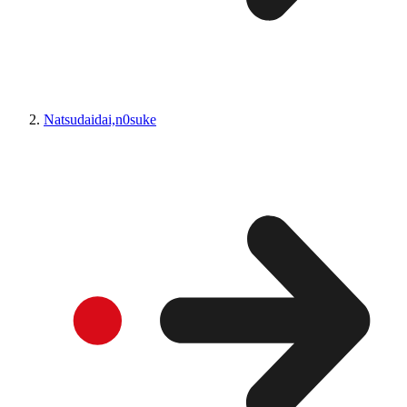
Natsudaidai,n0suke