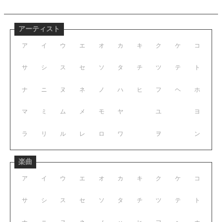
アーティスト
ア
イ
ウ
エ
オ
カ
キ
ク
ケ
コ
サ
シ
ス
セ
ソ
タ
チ
ツ
テ
ト
ナ
ニ
ヌ
ネ
ノ
ハ
ヒ
フ
ヘ
ホ
マ
ミ
ム
メ
モ
ヤ
ユ
ヨ
ラ
リ
ル
レ
ロ
ワ
ヲ
ン
楽曲
ア
イ
ウ
エ
オ
カ
キ
ク
ケ
コ
サ
シ
ス
セ
ソ
タ
チ
ツ
テ
ト