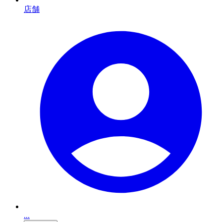
店舗
...