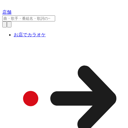
店舗
お店でカラオケ