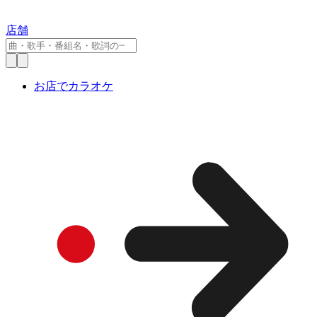
店舗
お店でカラオケ