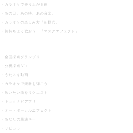
カラオケで盛り上がる曲
あの日、あの時、あの音楽。
カラオケの楽しみ方『新様式』
気持ちよく歌おう！『マスクエフェクト』
お店でもっと楽しむ
全国採点グランプリ
分析採点AI＋
うたスキ動画
カラオケで楽器を弾こう
歌いたい曲をリクエスト
キョクナビアプリ
オートボーカルエフェクト
あなたの最適キー
サビカラ