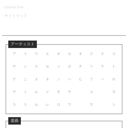
Global Site
サイトマップ
アーティスト
ア
イ
ウ
エ
オ
カ
キ
ク
ケ
コ
サ
シ
ス
セ
ソ
タ
チ
ツ
テ
ト
ナ
ニ
ヌ
ネ
ノ
ハ
ヒ
フ
ヘ
ホ
マ
ミ
ム
メ
モ
ヤ
ユ
ヨ
ラ
リ
ル
レ
ロ
ワ
ヲ
ン
楽曲