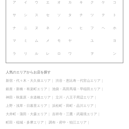
ア
イ
ウ
エ
オ
カ
キ
ク
ケ
コ
サ
シ
ス
セ
ソ
タ
チ
ツ
テ
ト
ナ
ニ
ヌ
ネ
ノ
ハ
ヒ
フ
ヘ
ホ
マ
ミ
ム
メ
モ
ヤ
ユ
ヨ
ラ
リ
ル
レ
ロ
ワ
ヲ
ン
人気のエリアからお店を探す
新宿・代々木・大久保エリア
渋谷・恵比寿・代官山エリア
銀座・新橋・有楽町エリア
池袋・高田馬場・早稲田エリア
神田・秋葉原・水道橋エリア
立川・八王子周辺エリア
上野・浅草・日暮里エリア
浜松町・田町・品川エリア
大井町・蒲田・大森エリア
吉祥寺・三鷹・武蔵境エリア
町田・稲城・多摩エリア
調布・府中・狛江エリア