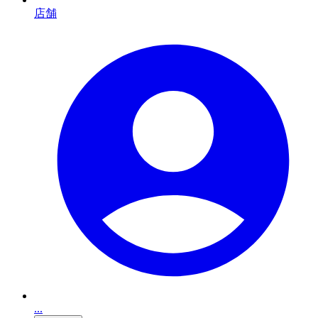
店舗
...