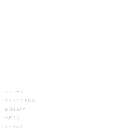
JOYSOUND.comトップ
カラオケ楽曲・歌詞検索
カラオケ店舗検索
全国カラオケ大会
イベント・キャンペーン
うたスキ
マイルーム
マイうたスキ動画
全国採点GP
分析採点
マイりれき