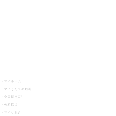
JOYSOUND.comトップ
カラオケ楽曲・歌詞検索
カラオケ店舗検索
全国カラオケ大会
イベント・キャンペーン
うたスキ
マイルーム
マイうたスキ動画
全国採点GP
分析採点
マイりれき