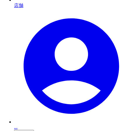
店舗
...