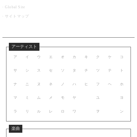
Global Site
サイトマップ
アーティスト
ア
イ
ウ
エ
オ
カ
キ
ク
ケ
コ
サ
シ
ス
セ
ソ
タ
チ
ツ
テ
ト
ナ
ニ
ヌ
ネ
ノ
ハ
ヒ
フ
ヘ
ホ
マ
ミ
ム
メ
モ
ヤ
ユ
ヨ
ラ
リ
ル
レ
ロ
ワ
ヲ
ン
楽曲