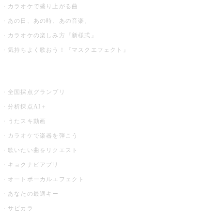
カラオケで盛り上がる曲
あの日、あの時、あの音楽。
カラオケの楽しみ方『新様式』
気持ちよく歌おう！『マスクエフェクト』
お店でもっと楽しむ
全国採点グランプリ
分析採点AI＋
うたスキ動画
カラオケで楽器を弾こう
歌いたい曲をリクエスト
キョクナビアプリ
オートボーカルエフェクト
あなたの最適キー
サビカラ