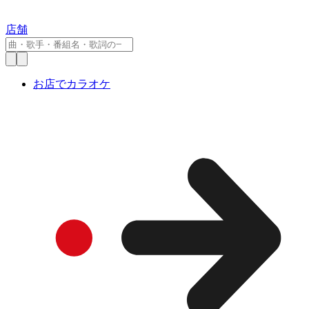
店舗
お店でカラオケ