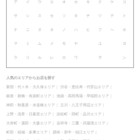
ア
イ
ウ
エ
オ
カ
キ
ク
ケ
コ
サ
シ
ス
セ
ソ
タ
チ
ツ
テ
ト
ナ
ニ
ヌ
ネ
ノ
ハ
ヒ
フ
ヘ
ホ
マ
ミ
ム
メ
モ
ヤ
ユ
ヨ
ラ
リ
ル
レ
ロ
ワ
ヲ
ン
人気のエリアからお店を探す
新宿・代々木・大久保エリア
渋谷・恵比寿・代官山エリア
銀座・新橋・有楽町エリア
池袋・高田馬場・早稲田エリア
神田・秋葉原・水道橋エリア
立川・八王子周辺エリア
上野・浅草・日暮里エリア
浜松町・田町・品川エリア
大井町・蒲田・大森エリア
吉祥寺・三鷹・武蔵境エリア
町田・稲城・多摩エリア
調布・府中・狛江エリア