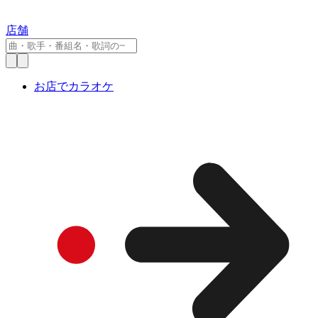
店舗
お店でカラオケ