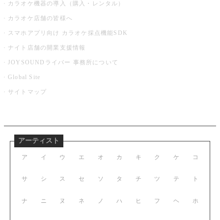
カラオケ機器の導入（購入・レンタル）
カラオケ店舗の皆様へ
スマホアプリ向け カラオケ採点機能SDK
ナイト店舗の開業支援情報
JOYSOUNDライバー 事務所について
Global Site
サイトマップ
アーティスト
ア
イ
ウ
エ
オ
カ
キ
ク
ケ
コ
サ
シ
ス
セ
ソ
タ
チ
ツ
テ
ト
ナ
ニ
ヌ
ネ
ノ
ハ
ヒ
フ
ヘ
ホ