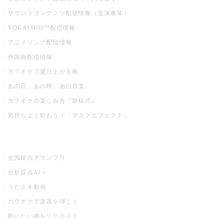
サウンドコンテンツ配信情報（生演奏等）
VOCALOID™配信情報
アニメソング配信情報
外国曲配信情報
カラオケで盛り上がる曲
あの日、あの時、あの音楽。
カラオケの楽しみ方『新様式』
気持ちよく歌おう！『マスクエフェクト』
お店でもっと楽しむ
全国採点グランプリ
分析採点AI＋
うたスキ動画
カラオケで楽器を弾こう
歌いたい曲をリクエスト