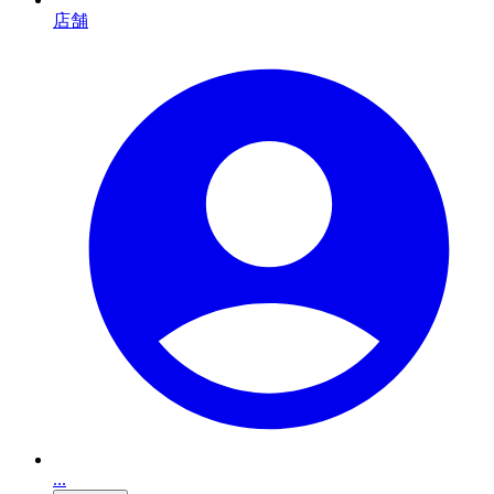
店舗
...