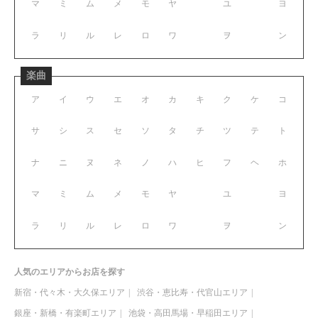
マ
ミ
ム
メ
モ
ヤ
ユ
ヨ
ラ
リ
ル
レ
ロ
ワ
ヲ
ン
楽曲
ア
イ
ウ
エ
オ
カ
キ
ク
ケ
コ
サ
シ
ス
セ
ソ
タ
チ
ツ
テ
ト
ナ
ニ
ヌ
ネ
ノ
ハ
ヒ
フ
ヘ
ホ
マ
ミ
ム
メ
モ
ヤ
ユ
ヨ
ラ
リ
ル
レ
ロ
ワ
ヲ
ン
人気のエリアからお店を探す
新宿・代々木・大久保エリア
渋谷・恵比寿・代官山エリア
銀座・新橋・有楽町エリア
池袋・高田馬場・早稲田エリア