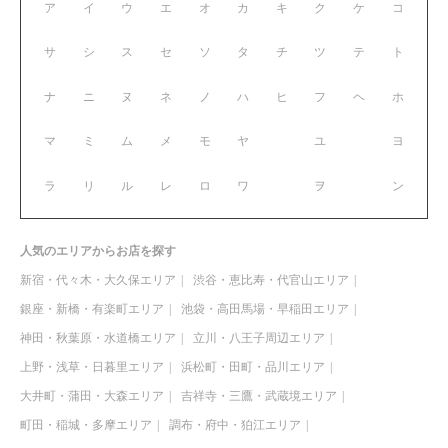
ア
イ
ウ
エ
オ
カ
キ
ク
ケ
コ
サ
シ
ス
セ
ソ
タ
チ
ツ
テ
ト
ナ
ニ
ヌ
ネ
ノ
ハ
ヒ
フ
ヘ
ホ
マ
ミ
ム
メ
モ
ヤ
ユ
ヨ
ラ
リ
ル
レ
ロ
ワ
ヲ
ン
人気のエリアからお店を探す
新宿・代々木・大久保エリア
渋谷・恵比寿・代官山エリア
銀座・新橋・有楽町エリア
池袋・高田馬場・早稲田エリア
神田・秋葉原・水道橋エリア
立川・八王子周辺エリア
上野・浅草・日暮里エリア
浜松町・田町・品川エリア
大井町・蒲田・大森エリア
吉祥寺・三鷹・武蔵境エリア
町田・稲城・多摩エリア
調布・府中・狛江エリア