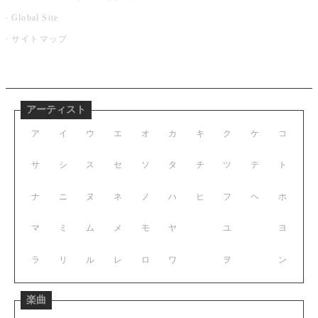
Global Site
サイトマップ
アーティスト
ア
イ
ウ
エ
オ
カ
キ
ク
ケ
コ
サ
シ
ス
セ
ソ
タ
チ
ツ
テ
ト
ナ
ニ
ヌ
ネ
ノ
ハ
ヒ
フ
ヘ
ホ
マ
ミ
ム
メ
モ
ヤ
ユ
ヨ
ラ
リ
ル
レ
ロ
ワ
ヲ
ン
楽曲