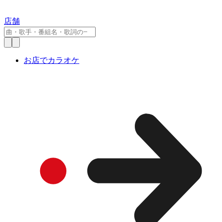
店舗
お店でカラオケ