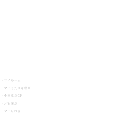
JOYSOUND.comトップ
カラオケ楽曲・歌詞検索
カラオケ店舗検索
全国カラオケ大会
イベント・キャンペーン
うたスキ
マイルーム
マイうたスキ動画
全国採点GP
分析採点
マイりれき