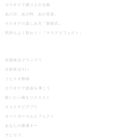
カラオケで盛り上がる曲
あの日、あの時、あの音楽。
カラオケの楽しみ方『新様式』
気持ちよく歌おう！『マスクエフェクト』
お店でもっと楽しむ
全国採点グランプリ
分析採点AI＋
うたスキ動画
カラオケで楽器を弾こう
歌いたい曲をリクエスト
キョクナビアプリ
オートボーカルエフェクト
あなたの最適キー
サビカラ