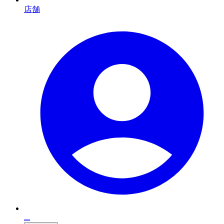
店舗
...