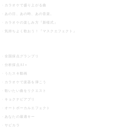
カラオケで盛り上がる曲
あの日、あの時、あの音楽。
カラオケの楽しみ方『新様式』
気持ちよく歌おう！『マスクエフェクト』
お店でもっと楽しむ
全国採点グランプリ
分析採点AI＋
うたスキ動画
カラオケで楽器を弾こう
歌いたい曲をリクエスト
キョクナビアプリ
オートボーカルエフェクト
あなたの最適キー
サビカラ