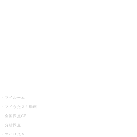
JOYSOUND.comトップ
カラオケ楽曲・歌詞検索
カラオケ店舗検索
全国カラオケ大会
イベント・キャンペーン
うたスキ
マイルーム
マイうたスキ動画
全国採点GP
分析採点
マイりれき