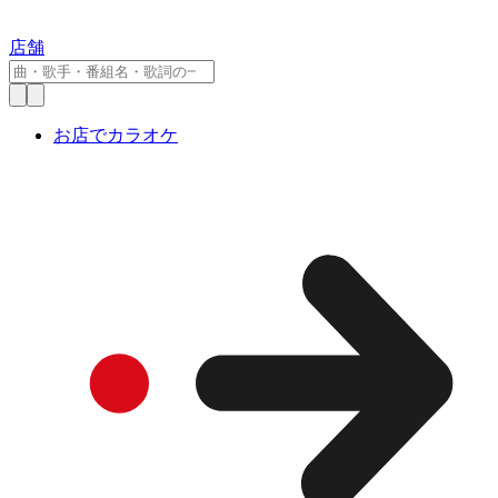
店舗
お店でカラオケ