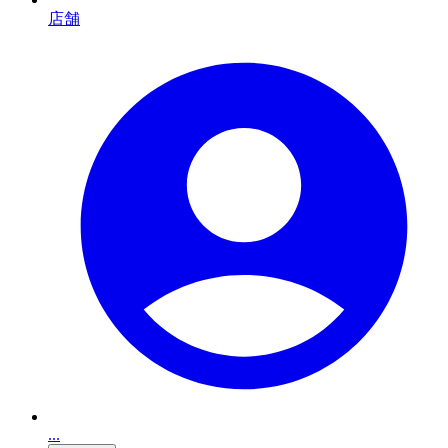
店舗
...