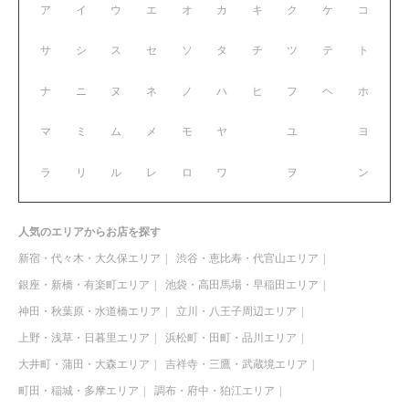
ア
イ
ウ
エ
オ
カ
キ
ク
ケ
コ
サ
シ
ス
セ
ソ
タ
チ
ツ
テ
ト
ナ
ニ
ヌ
ネ
ノ
ハ
ヒ
フ
ヘ
ホ
マ
ミ
ム
メ
モ
ヤ
ユ
ヨ
ラ
リ
ル
レ
ロ
ワ
ヲ
ン
人気のエリアからお店を探す
新宿・代々木・大久保エリア
渋谷・恵比寿・代官山エリア
銀座・新橋・有楽町エリア
池袋・高田馬場・早稲田エリア
神田・秋葉原・水道橋エリア
立川・八王子周辺エリア
上野・浅草・日暮里エリア
浜松町・田町・品川エリア
大井町・蒲田・大森エリア
吉祥寺・三鷹・武蔵境エリア
町田・稲城・多摩エリア
調布・府中・狛江エリア