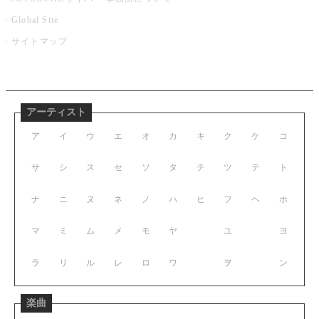
Global Site
サイトマップ
アーティスト
ア
イ
ウ
エ
オ
カ
キ
ク
ケ
コ
サ
シ
ス
セ
ソ
タ
チ
ツ
テ
ト
ナ
ニ
ヌ
ネ
ノ
ハ
ヒ
フ
ヘ
ホ
マ
ミ
ム
メ
モ
ヤ
ユ
ヨ
ラ
リ
ル
レ
ロ
ワ
ヲ
ン
楽曲