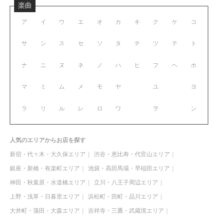
楽曲
ア
イ
ウ
エ
オ
カ
キ
ク
ケ
コ
サ
シ
ス
セ
ソ
タ
チ
ツ
テ
ト
ナ
ニ
ヌ
ネ
ノ
ハ
ヒ
フ
ヘ
ホ
マ
ミ
ム
メ
モ
ヤ
ユ
ヨ
ラ
リ
ル
レ
ロ
ワ
ヲ
ン
人気のエリアからお店を探す
新宿・代々木・大久保エリア
渋谷・恵比寿・代官山エリア
銀座・新橋・有楽町エリア
池袋・高田馬場・早稲田エリア
神田・秋葉原・水道橋エリア
立川・八王子周辺エリア
上野・浅草・日暮里エリア
浜松町・田町・品川エリア
大井町・蒲田・大森エリア
吉祥寺・三鷹・武蔵境エリア