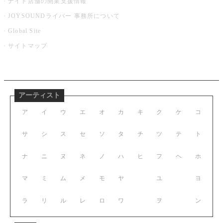
ナイト店舗の開業支援情報
JOYSOUNDライバー 事務所について
Global Site
サイトマップ
アーティスト
ア
イ
ウ
エ
オ
カ
キ
ク
ケ
コ
サ
シ
ス
セ
ソ
タ
チ
ツ
テ
ト
ナ
ニ
ヌ
ネ
ノ
ハ
ヒ
フ
ヘ
ホ
マ
ミ
ム
メ
モ
ヤ
ユ
ヨ
ラ
リ
ル
レ
ロ
ワ
ヲ
ン