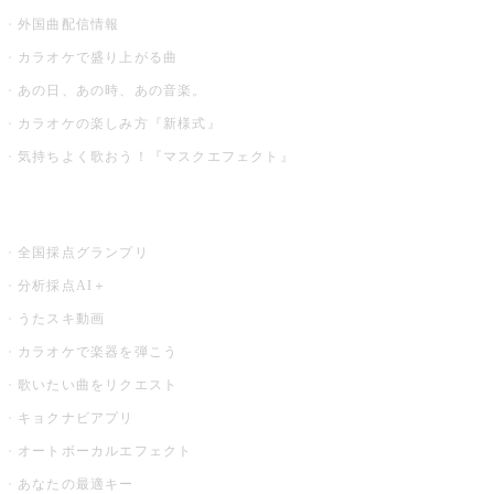
外国曲配信情報
カラオケで盛り上がる曲
あの日、あの時、あの音楽。
カラオケの楽しみ方『新様式』
気持ちよく歌おう！『マスクエフェクト』
お店でもっと楽しむ
全国採点グランプリ
分析採点AI＋
うたスキ動画
カラオケで楽器を弾こう
歌いたい曲をリクエスト
キョクナビアプリ
オートボーカルエフェクト
あなたの最適キー