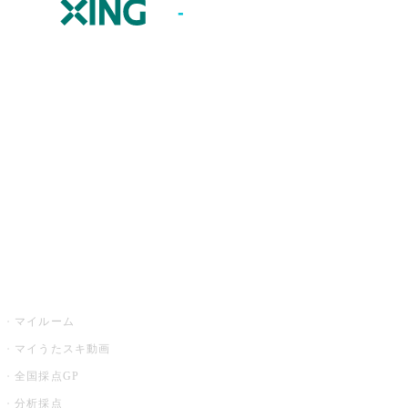
JOYSOUND.comトップ
カラオケ楽曲・歌詞検索
カラオケ店舗検索
全国カラオケ大会
イベント・キャンペーン
うたスキ
マイルーム
マイうたスキ動画
全国採点GP
分析採点