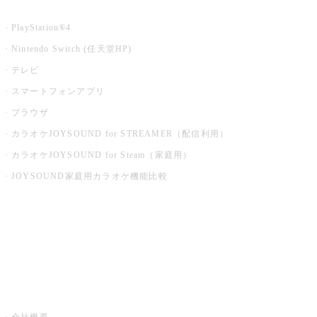
家庭用カラオケ
PlayStation®4
Nintendo Switch (任天堂HP)
テレビ
スマートフォンアプリ
ブラウザ
カラオケJOYSOUND for STREAMER（配信利用）
カラオケJOYSOUND for Steam（家庭用）
JOYSOUND家庭用カラオケ機能比較
アプリ・モバイルサービス一覧
音楽ニュース powered by ナタリー
その他