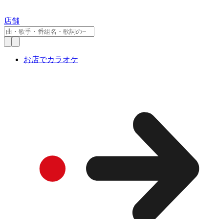
店舗
お店でカラオケ