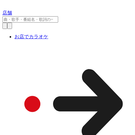
店舗
お店でカラオケ