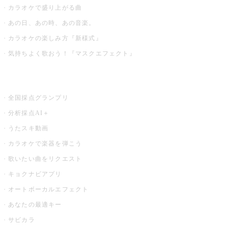
カラオケで盛り上がる曲
あの日、あの時、あの音楽。
カラオケの楽しみ方『新様式』
気持ちよく歌おう！『マスクエフェクト』
お店でもっと楽しむ
全国採点グランプリ
分析採点AI＋
うたスキ動画
カラオケで楽器を弾こう
歌いたい曲をリクエスト
キョクナビアプリ
オートボーカルエフェクト
あなたの最適キー
サビカラ