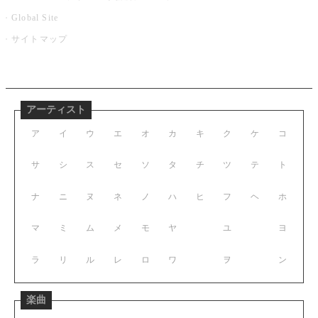
Global Site
サイトマップ
アーティスト
ア
イ
ウ
エ
オ
カ
キ
ク
ケ
コ
サ
シ
ス
セ
ソ
タ
チ
ツ
テ
ト
ナ
ニ
ヌ
ネ
ノ
ハ
ヒ
フ
ヘ
ホ
マ
ミ
ム
メ
モ
ヤ
ユ
ヨ
ラ
リ
ル
レ
ロ
ワ
ヲ
ン
楽曲