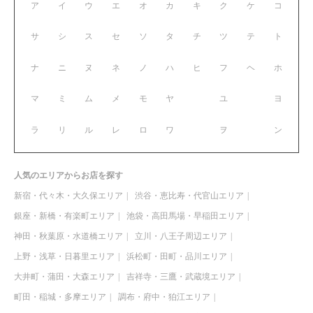
ア
イ
ウ
エ
オ
カ
キ
ク
ケ
コ
サ
シ
ス
セ
ソ
タ
チ
ツ
テ
ト
ナ
ニ
ヌ
ネ
ノ
ハ
ヒ
フ
ヘ
ホ
マ
ミ
ム
メ
モ
ヤ
ユ
ヨ
ラ
リ
ル
レ
ロ
ワ
ヲ
ン
人気のエリアからお店を探す
新宿・代々木・大久保エリア
渋谷・恵比寿・代官山エリア
銀座・新橋・有楽町エリア
池袋・高田馬場・早稲田エリア
神田・秋葉原・水道橋エリア
立川・八王子周辺エリア
上野・浅草・日暮里エリア
浜松町・田町・品川エリア
大井町・蒲田・大森エリア
吉祥寺・三鷹・武蔵境エリア
町田・稲城・多摩エリア
調布・府中・狛江エリア