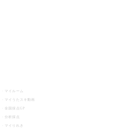
JOYSOUND.comトップ
カラオケ楽曲・歌詞検索
カラオケ店舗検索
全国カラオケ大会
イベント・キャンペーン
うたスキ
マイルーム
マイうたスキ動画
全国採点GP
分析採点
マイりれき