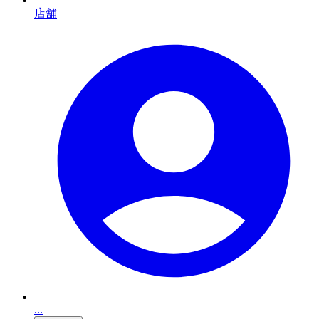
店舗
...