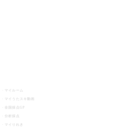
JOYSOUND.comトップ
カラオケ楽曲・歌詞検索
カラオケ店舗検索
全国カラオケ大会
イベント・キャンペーン
うたスキ
マイルーム
マイうたスキ動画
全国採点GP
分析採点
マイりれき