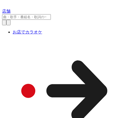
店舗
お店でカラオケ