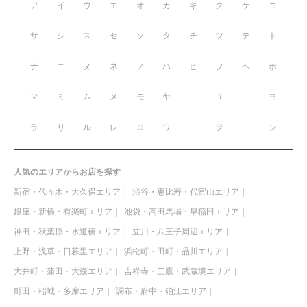
ア
イ
ウ
エ
オ
カ
キ
ク
ケ
コ
サ
シ
ス
セ
ソ
タ
チ
ツ
テ
ト
ナ
ニ
ヌ
ネ
ノ
ハ
ヒ
フ
ヘ
ホ
マ
ミ
ム
メ
モ
ヤ
ユ
ヨ
ラ
リ
ル
レ
ロ
ワ
ヲ
ン
人気のエリアからお店を探す
新宿・代々木・大久保エリア
渋谷・恵比寿・代官山エリア
銀座・新橋・有楽町エリア
池袋・高田馬場・早稲田エリア
神田・秋葉原・水道橋エリア
立川・八王子周辺エリア
上野・浅草・日暮里エリア
浜松町・田町・品川エリア
大井町・蒲田・大森エリア
吉祥寺・三鷹・武蔵境エリア
町田・稲城・多摩エリア
調布・府中・狛江エリア