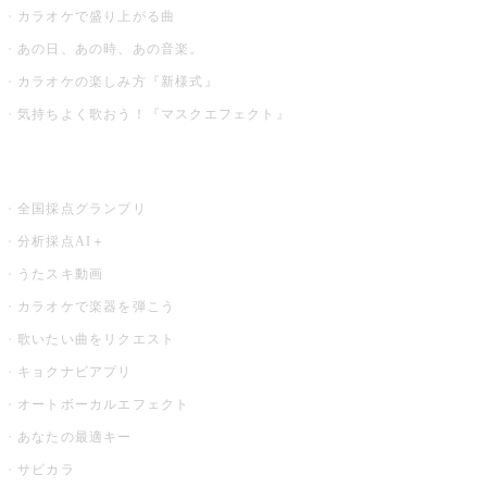
カラオケで盛り上がる曲
あの日、あの時、あの音楽。
カラオケの楽しみ方『新様式』
気持ちよく歌おう！『マスクエフェクト』
お店でもっと楽しむ
全国採点グランプリ
分析採点AI＋
うたスキ動画
カラオケで楽器を弾こう
歌いたい曲をリクエスト
キョクナビアプリ
オートボーカルエフェクト
あなたの最適キー
サビカラ