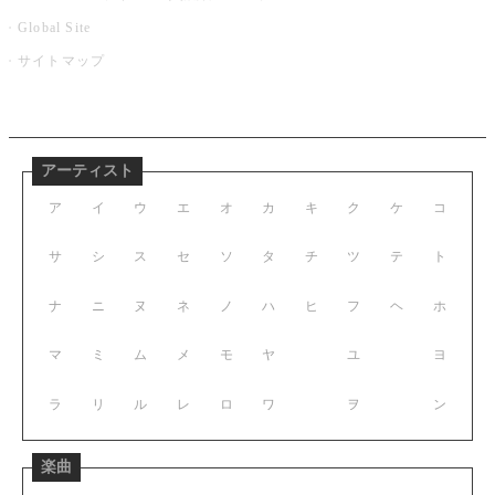
Global Site
サイトマップ
アーティスト
ア
イ
ウ
エ
オ
カ
キ
ク
ケ
コ
サ
シ
ス
セ
ソ
タ
チ
ツ
テ
ト
ナ
ニ
ヌ
ネ
ノ
ハ
ヒ
フ
ヘ
ホ
マ
ミ
ム
メ
モ
ヤ
ユ
ヨ
ラ
リ
ル
レ
ロ
ワ
ヲ
ン
楽曲