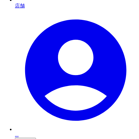
店舗
...