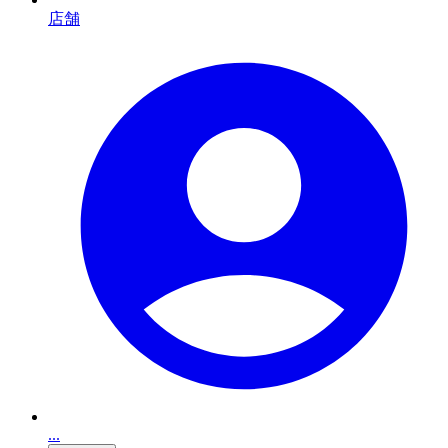
店舗
...