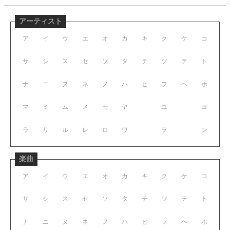
アーティスト
ア
イ
ウ
エ
オ
カ
キ
ク
ケ
コ
サ
シ
ス
セ
ソ
タ
チ
ツ
テ
ト
ナ
ニ
ヌ
ネ
ノ
ハ
ヒ
フ
ヘ
ホ
マ
ミ
ム
メ
モ
ヤ
ユ
ヨ
ラ
リ
ル
レ
ロ
ワ
ヲ
ン
楽曲
ア
イ
ウ
エ
オ
カ
キ
ク
ケ
コ
サ
シ
ス
セ
ソ
タ
チ
ツ
テ
ト
ナ
ニ
ヌ
ネ
ノ
ハ
ヒ
フ
ヘ
ホ