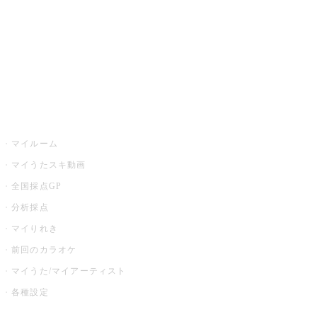
カラオケ店舗検索
全国カラオケ大会
イベント・キャンペーン
うたスキ
マイルーム
マイうたスキ動画
全国採点GP
分析採点
マイりれき
前回のカラオケ
マイうた/マイアーティスト
各種設定