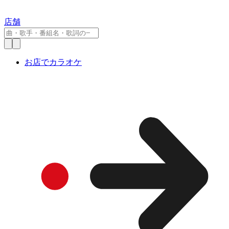
店舗
お店でカラオケ