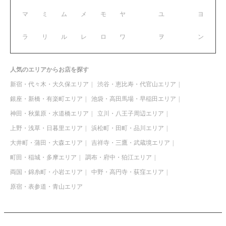
マ
ミ
ム
メ
モ
ヤ
ユ
ヨ
ラ
リ
ル
レ
ロ
ワ
ヲ
ン
人気のエリアからお店を探す
新宿・代々木・大久保エリア
渋谷・恵比寿・代官山エリア
銀座・新橋・有楽町エリア
池袋・高田馬場・早稲田エリア
神田・秋葉原・水道橋エリア
立川・八王子周辺エリア
上野・浅草・日暮里エリア
浜松町・田町・品川エリア
大井町・蒲田・大森エリア
吉祥寺・三鷹・武蔵境エリア
町田・稲城・多摩エリア
調布・府中・狛江エリア
両国・錦糸町・小岩エリア
中野・高円寺・荻窪エリア
原宿・表参道・青山エリア