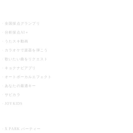
お店でもっと楽しむ
全国採点グランプリ
分析採点AI＋
うたスキ動画
カラオケで楽器を弾こう
歌いたい曲をリクエスト
キョクナビアプリ
オートボーカルエフェクト
あなたの最適キー
サビカラ
JOYKIDS
X PARK
X PARK パーティー