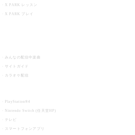
X PARK レッスン
X PARK プレイ
みるハコ
うたスキ ミュージックポスト
みんなの配信中楽曲
サイトガイド
カラオケ配信
家庭用カラオケ
PlayStation®4
Nintendo Switch (任天堂HP)
テレビ
スマートフォンアプリ