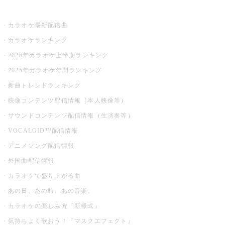
お店でカラオケ
カラオケ最新配信曲
カラオケランキング
2026年カラオケ上半期ランキング
2025年カラオケ年間ランキング
新曲トレンドランキング
映像コンテンツ配信情報（本人映像等）
サウンドコンテンツ配信情報（生演奏等）
VOCALOID™配信情報
アニメソング配信情報
外国曲配信情報
カラオケで盛り上がる曲
あの日、あの時、あの音楽。
カラオケの楽しみ方『新様式』
気持ちよく歌おう！『マスクエフェクト』