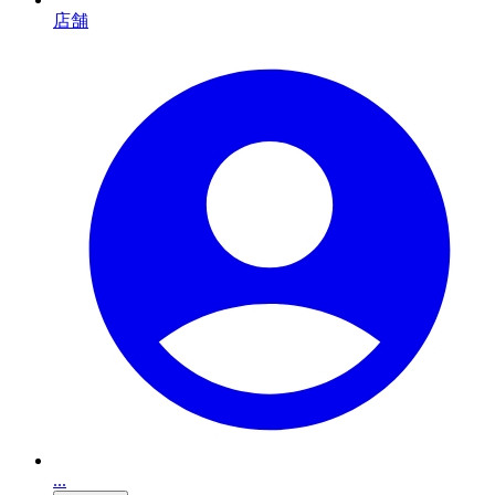
店舗
...