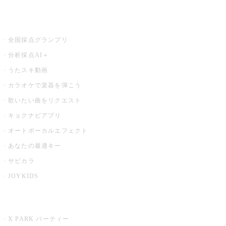
お店でもっと楽しむ
全国採点グランプリ
分析採点AI＋
うたスキ動画
カラオケで楽器を弾こう
歌いたい曲をリクエスト
キョクナビアプリ
オートボーカルエフェクト
あなたの最適キー
サビカラ
JOYKIDS
X PARK
X PARK パーティー