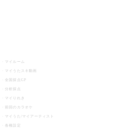
カラオケ店舗検索
全国カラオケ大会
イベント・キャンペーン
うたスキ
マイルーム
マイうたスキ動画
全国採点GP
分析採点
マイりれき
前回のカラオケ
マイうた/マイアーティスト
各種設定