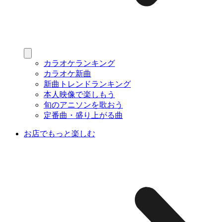
カラオケランキング
カラオケ新曲
新曲トレンドランキング
本人映像で楽しもう
旬のアニソンを歌おう
定番曲・盛り上がる曲
お店でもっと楽しむ