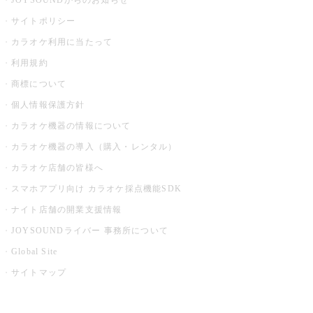
JOYSOUNDからのお知らせ
サイトポリシー
カラオケ利用に当たって
利用規約
商標について
個人情報保護方針
カラオケ機器の情報について
カラオケ機器の導入（購入・レンタル）
カラオケ店舗の皆様へ
スマホアプリ向け カラオケ採点機能SDK
ナイト店舗の開業支援情報
JOYSOUNDライバー 事務所について
Global Site
サイトマップ