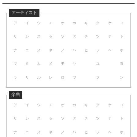
アーティスト
ア
イ
ウ
エ
オ
カ
キ
ク
ケ
コ
サ
シ
ス
セ
ソ
タ
チ
ツ
テ
ト
ナ
ニ
ヌ
ネ
ノ
ハ
ヒ
フ
ヘ
ホ
マ
ミ
ム
メ
モ
ヤ
ユ
ヨ
ラ
リ
ル
レ
ロ
ワ
ヲ
ン
楽曲
ア
イ
ウ
エ
オ
カ
キ
ク
ケ
コ
サ
シ
ス
セ
ソ
タ
チ
ツ
テ
ト
ナ
ニ
ヌ
ネ
ノ
ハ
ヒ
フ
ヘ
ホ