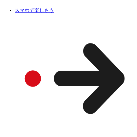
スマホで楽しもう