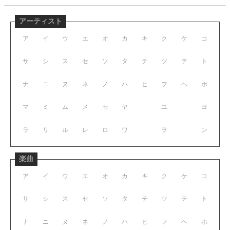
アーティスト
ア
イ
ウ
エ
オ
カ
キ
ク
ケ
コ
サ
シ
ス
セ
ソ
タ
チ
ツ
テ
ト
ナ
ニ
ヌ
ネ
ノ
ハ
ヒ
フ
ヘ
ホ
マ
ミ
ム
メ
モ
ヤ
ユ
ヨ
ラ
リ
ル
レ
ロ
ワ
ヲ
ン
楽曲
ア
イ
ウ
エ
オ
カ
キ
ク
ケ
コ
サ
シ
ス
セ
ソ
タ
チ
ツ
テ
ト
ナ
ニ
ヌ
ネ
ノ
ハ
ヒ
フ
ヘ
ホ