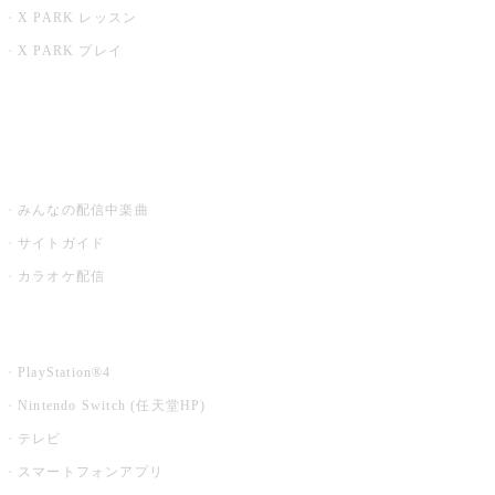
X PARK レッスン
X PARK プレイ
みるハコ
うたスキ ミュージックポスト
みんなの配信中楽曲
サイトガイド
カラオケ配信
家庭用カラオケ
PlayStation®4
Nintendo Switch (任天堂HP)
テレビ
スマートフォンアプリ