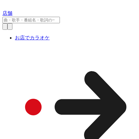
店舗
お店でカラオケ