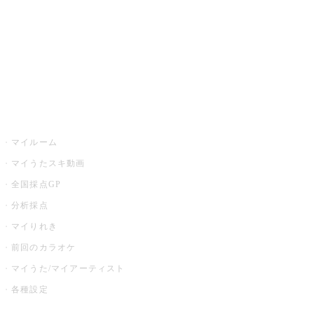
カラオケ店舗検索
全国カラオケ大会
イベント・キャンペーン
うたスキ
マイルーム
マイうたスキ動画
全国採点GP
分析採点
マイりれき
前回のカラオケ
マイうた/マイアーティスト
各種設定