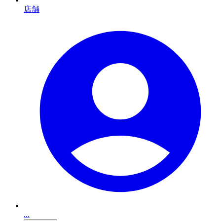
店舗
...