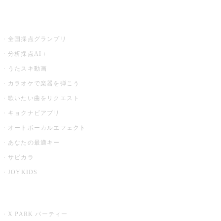
お店でもっと楽しむ
全国採点グランプリ
分析採点AI＋
うたスキ動画
カラオケで楽器を弾こう
歌いたい曲をリクエスト
キョクナビアプリ
オートボーカルエフェクト
あなたの最適キー
サビカラ
JOYKIDS
X PARK
X PARK パーティー