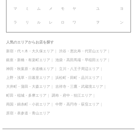
マ
ミ
ム
メ
モ
ヤ
ユ
ヨ
ラ
リ
ル
レ
ロ
ワ
ヲ
ン
人気のエリアからお店を探す
新宿・代々木・大久保エリア
渋谷・恵比寿・代官山エリア
銀座・新橋・有楽町エリア
池袋・高田馬場・早稲田エリア
神田・秋葉原・水道橋エリア
立川・八王子周辺エリア
上野・浅草・日暮里エリア
浜松町・田町・品川エリア
大井町・蒲田・大森エリア
吉祥寺・三鷹・武蔵境エリア
町田・稲城・多摩エリア
調布・府中・狛江エリア
両国・錦糸町・小岩エリア
中野・高円寺・荻窪エリア
原宿・表参道・青山エリア