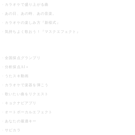
カラオケで盛り上がる曲
あの日、あの時、あの音楽。
カラオケの楽しみ方『新様式』
気持ちよく歌おう！『マスクエフェクト』
お店でもっと楽しむ
全国採点グランプリ
分析採点AI＋
うたスキ動画
カラオケで楽器を弾こう
歌いたい曲をリクエスト
キョクナビアプリ
オートボーカルエフェクト
あなたの最適キー
サビカラ