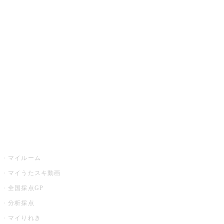
JOYSOUND.comトップ
カラオケ楽曲・歌詞検索
カラオケ店舗検索
全国カラオケ大会
イベント・キャンペーン
うたスキ
マイルーム
マイうたスキ動画
全国採点GP
分析採点
マイりれき