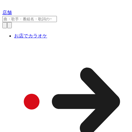
店舗
お店でカラオケ