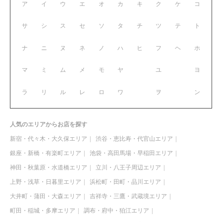
ア
イ
ウ
エ
オ
カ
キ
ク
ケ
コ
サ
シ
ス
セ
ソ
タ
チ
ツ
テ
ト
ナ
ニ
ヌ
ネ
ノ
ハ
ヒ
フ
ヘ
ホ
マ
ミ
ム
メ
モ
ヤ
ユ
ヨ
ラ
リ
ル
レ
ロ
ワ
ヲ
ン
人気のエリアからお店を探す
新宿・代々木・大久保エリア
渋谷・恵比寿・代官山エリア
銀座・新橋・有楽町エリア
池袋・高田馬場・早稲田エリア
神田・秋葉原・水道橋エリア
立川・八王子周辺エリア
上野・浅草・日暮里エリア
浜松町・田町・品川エリア
大井町・蒲田・大森エリア
吉祥寺・三鷹・武蔵境エリア
町田・稲城・多摩エリア
調布・府中・狛江エリア