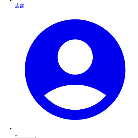
店舗
...