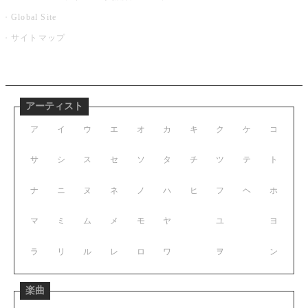
Global Site
サイトマップ
アーティスト
ア
イ
ウ
エ
オ
カ
キ
ク
ケ
コ
サ
シ
ス
セ
ソ
タ
チ
ツ
テ
ト
ナ
ニ
ヌ
ネ
ノ
ハ
ヒ
フ
ヘ
ホ
マ
ミ
ム
メ
モ
ヤ
ユ
ヨ
ラ
リ
ル
レ
ロ
ワ
ヲ
ン
楽曲