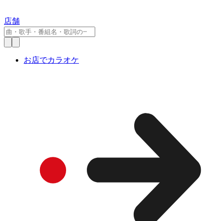
店舗
お店でカラオケ