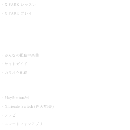
X PARK レッスン
X PARK プレイ
みるハコ
うたスキ ミュージックポスト
みんなの配信中楽曲
サイトガイド
カラオケ配信
家庭用カラオケ
PlayStation®4
Nintendo Switch (任天堂HP)
テレビ
スマートフォンアプリ