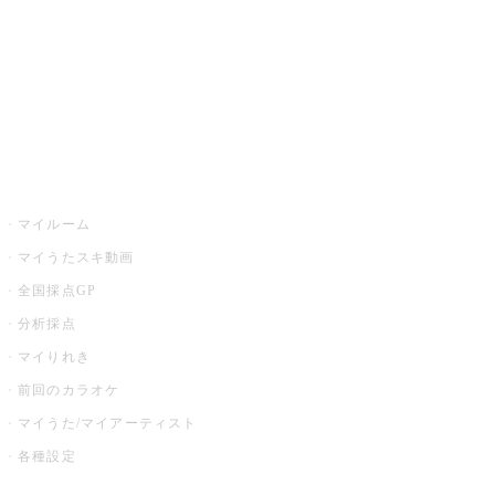
カラオケ店舗検索
全国カラオケ大会
イベント・キャンペーン
うたスキ
マイルーム
マイうたスキ動画
全国採点GP
分析採点
マイりれき
前回のカラオケ
マイうた/マイアーティスト
各種設定