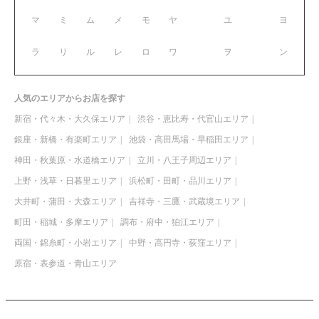
マ
ミ
ム
メ
モ
ヤ
ユ
ヨ
ラ
リ
ル
レ
ロ
ワ
ヲ
ン
人気のエリアからお店を探す
新宿・代々木・大久保エリア
渋谷・恵比寿・代官山エリア
銀座・新橋・有楽町エリア
池袋・高田馬場・早稲田エリア
神田・秋葉原・水道橋エリア
立川・八王子周辺エリア
上野・浅草・日暮里エリア
浜松町・田町・品川エリア
大井町・蒲田・大森エリア
吉祥寺・三鷹・武蔵境エリア
町田・稲城・多摩エリア
調布・府中・狛江エリア
両国・錦糸町・小岩エリア
中野・高円寺・荻窪エリア
原宿・表参道・青山エリア