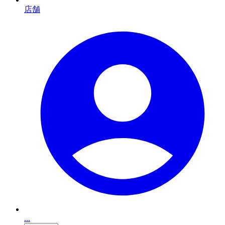
店舗
...