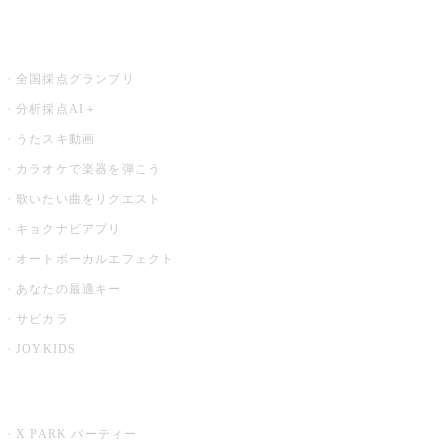
お店でもっと楽しむ
全国採点グランプリ
分析採点AI＋
うたスキ動画
カラオケで楽器を弾こう
歌いたい曲をリクエスト
キョクナビアプリ
オートボーカルエフェクト
あなたの最適キー
サビカラ
JOYKIDS
X PARK
X PARK パーティー