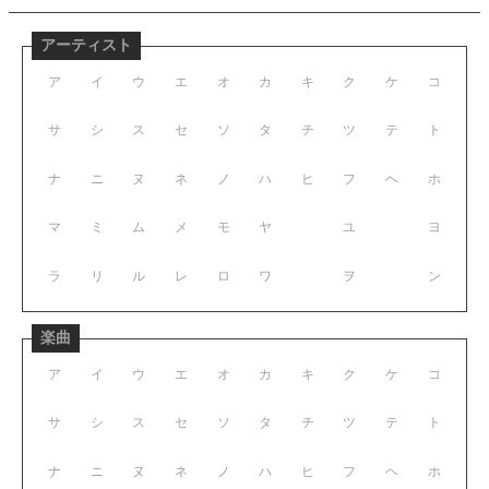
アーティスト
ア
イ
ウ
エ
オ
カ
キ
ク
ケ
コ
サ
シ
ス
セ
ソ
タ
チ
ツ
テ
ト
ナ
ニ
ヌ
ネ
ノ
ハ
ヒ
フ
ヘ
ホ
マ
ミ
ム
メ
モ
ヤ
ユ
ヨ
ラ
リ
ル
レ
ロ
ワ
ヲ
ン
楽曲
ア
イ
ウ
エ
オ
カ
キ
ク
ケ
コ
サ
シ
ス
セ
ソ
タ
チ
ツ
テ
ト
ナ
ニ
ヌ
ネ
ノ
ハ
ヒ
フ
ヘ
ホ