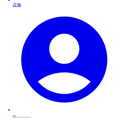
店舗
...