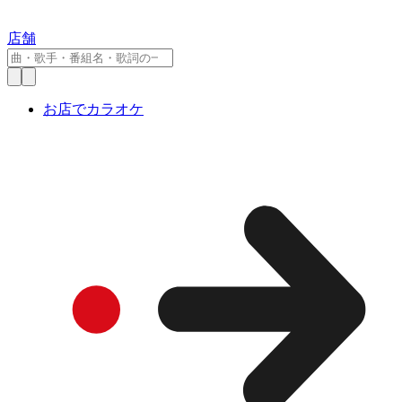
店舗
お店でカラオケ