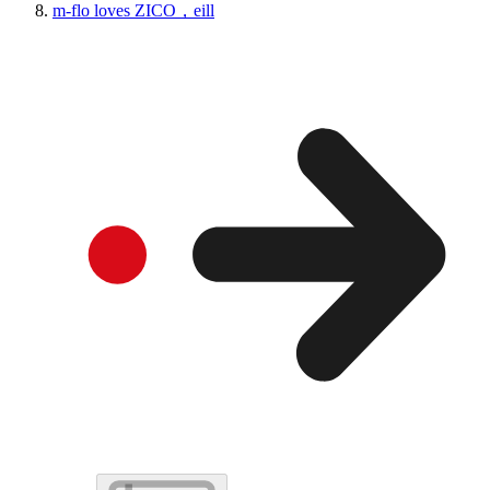
m-flo loves ZICO，eill