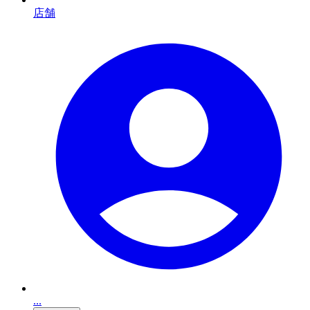
店舗
...