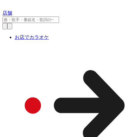
店舗
お店でカラオケ