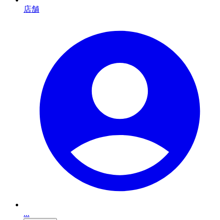
店舗
...