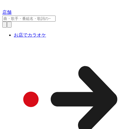
店舗
お店でカラオケ