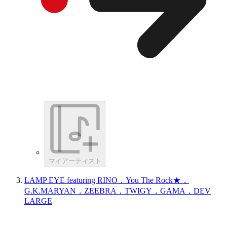
マイアーティスト
LAMP EYE featuring RINO，You The Rock★，
G.K.MARYAN，ZEEBRA，TWIGY，GAMA，DEV
LARGE