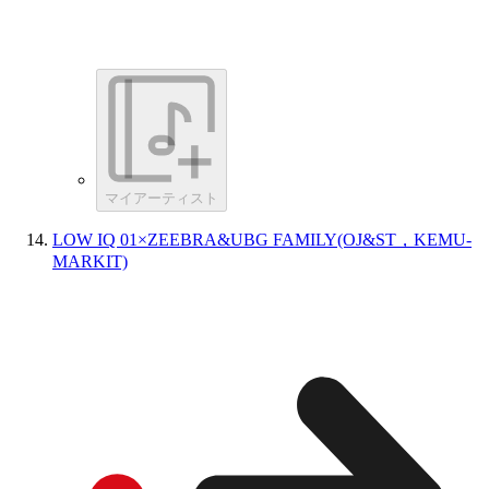
マイアーティスト
LOW IQ 01×ZEEBRA&UBG FAMILY(OJ&ST，KEMU-
MARKIT)