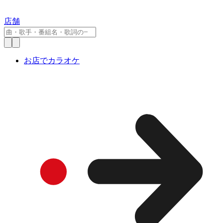
店舗
お店でカラオケ