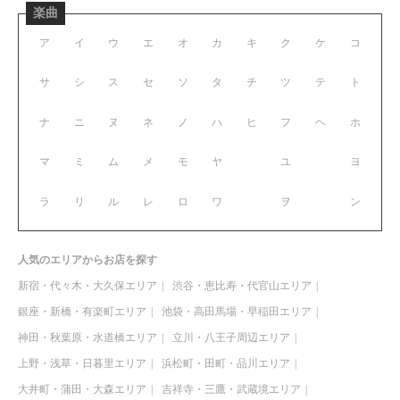
楽曲
ア
イ
ウ
エ
オ
カ
キ
ク
ケ
コ
サ
シ
ス
セ
ソ
タ
チ
ツ
テ
ト
ナ
ニ
ヌ
ネ
ノ
ハ
ヒ
フ
ヘ
ホ
マ
ミ
ム
メ
モ
ヤ
ユ
ヨ
ラ
リ
ル
レ
ロ
ワ
ヲ
ン
人気のエリアからお店を探す
新宿・代々木・大久保エリア
渋谷・恵比寿・代官山エリア
銀座・新橋・有楽町エリア
池袋・高田馬場・早稲田エリア
神田・秋葉原・水道橋エリア
立川・八王子周辺エリア
上野・浅草・日暮里エリア
浜松町・田町・品川エリア
大井町・蒲田・大森エリア
吉祥寺・三鷹・武蔵境エリア