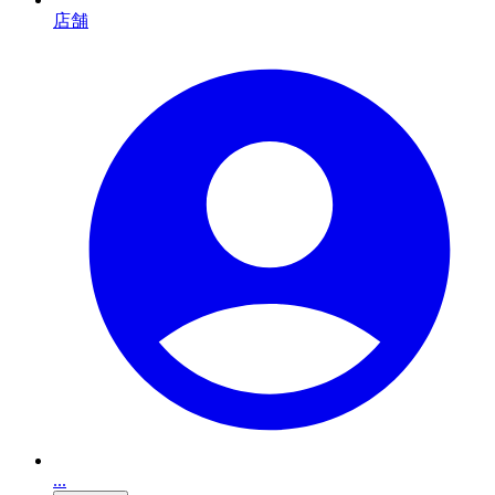
店舗
...