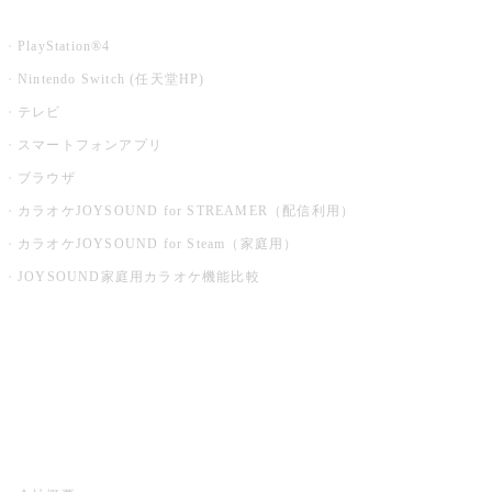
家庭用カラオケ
PlayStation®4
Nintendo Switch (任天堂HP)
テレビ
スマートフォンアプリ
ブラウザ
カラオケJOYSOUND for STREAMER（配信利用）
カラオケJOYSOUND for Steam（家庭用）
JOYSOUND家庭用カラオケ機能比較
アプリ・モバイルサービス一覧
音楽ニュース powered by ナタリー
その他