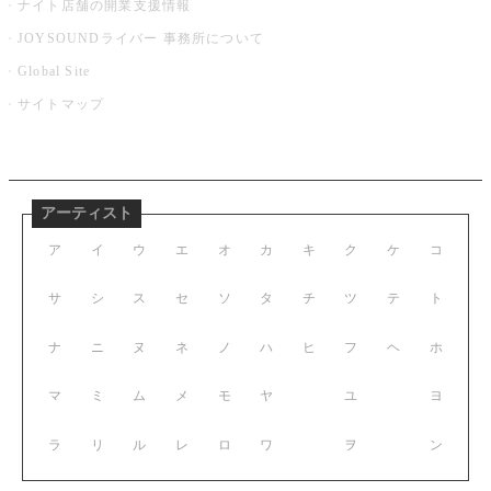
ナイト店舗の開業支援情報
JOYSOUNDライバー 事務所について
Global Site
サイトマップ
アーティスト
ア
イ
ウ
エ
オ
カ
キ
ク
ケ
コ
サ
シ
ス
セ
ソ
タ
チ
ツ
テ
ト
ナ
ニ
ヌ
ネ
ノ
ハ
ヒ
フ
ヘ
ホ
マ
ミ
ム
メ
モ
ヤ
ユ
ヨ
ラ
リ
ル
レ
ロ
ワ
ヲ
ン