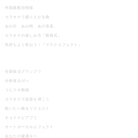
外国曲配信情報
カラオケで盛り上がる曲
あの日、あの時、あの音楽。
カラオケの楽しみ方『新様式』
気持ちよく歌おう！『マスクエフェクト』
お店でもっと楽しむ
全国採点グランプリ
分析採点AI＋
うたスキ動画
カラオケで楽器を弾こう
歌いたい曲をリクエスト
キョクナビアプリ
オートボーカルエフェクト
あなたの最適キー