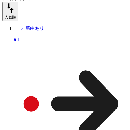
人気順
新曲あり
a子