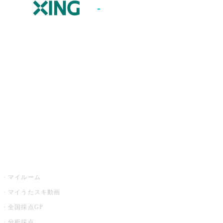
JOYSOUND.comトップ
カラオケ楽曲・歌詞検索
カラオケ店舗検索
全国カラオケ大会
イベント・キャンペーン
うたスキ
マイルーム
マイうたスキ動画
全国採点GP
分析採点