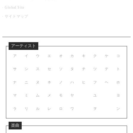
Global Site
サイトマップ
アーティスト
ア
イ
ウ
エ
オ
カ
キ
ク
ケ
コ
サ
シ
ス
セ
ソ
タ
チ
ツ
テ
ト
ナ
ニ
ヌ
ネ
ノ
ハ
ヒ
フ
ヘ
ホ
マ
ミ
ム
メ
モ
ヤ
ユ
ヨ
ラ
リ
ル
レ
ロ
ワ
ヲ
ン
楽曲