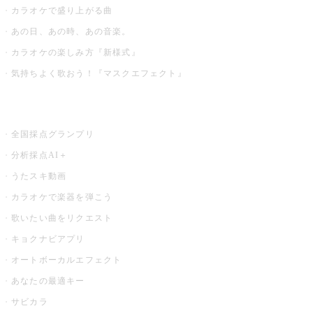
カラオケで盛り上がる曲
あの日、あの時、あの音楽。
カラオケの楽しみ方『新様式』
気持ちよく歌おう！『マスクエフェクト』
お店でもっと楽しむ
全国採点グランプリ
分析採点AI＋
うたスキ動画
カラオケで楽器を弾こう
歌いたい曲をリクエスト
キョクナビアプリ
オートボーカルエフェクト
あなたの最適キー
サビカラ