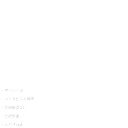
JOYSOUND.comトップ
カラオケ楽曲・歌詞検索
カラオケ店舗検索
全国カラオケ大会
イベント・キャンペーン
うたスキ
マイルーム
マイうたスキ動画
全国採点GP
分析採点
マイりれき