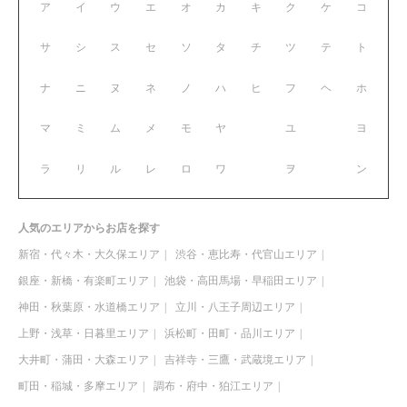
ア
イ
ウ
エ
オ
カ
キ
ク
ケ
コ
サ
シ
ス
セ
ソ
タ
チ
ツ
テ
ト
ナ
ニ
ヌ
ネ
ノ
ハ
ヒ
フ
ヘ
ホ
マ
ミ
ム
メ
モ
ヤ
ユ
ヨ
ラ
リ
ル
レ
ロ
ワ
ヲ
ン
人気のエリアからお店を探す
新宿・代々木・大久保エリア
渋谷・恵比寿・代官山エリア
銀座・新橋・有楽町エリア
池袋・高田馬場・早稲田エリア
神田・秋葉原・水道橋エリア
立川・八王子周辺エリア
上野・浅草・日暮里エリア
浜松町・田町・品川エリア
大井町・蒲田・大森エリア
吉祥寺・三鷹・武蔵境エリア
町田・稲城・多摩エリア
調布・府中・狛江エリア