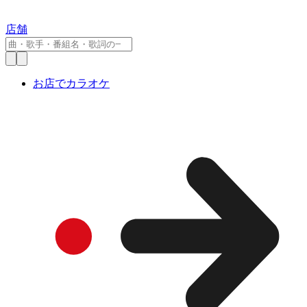
店舗
お店でカラオケ