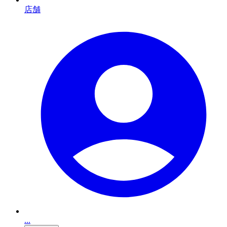
店舗
...