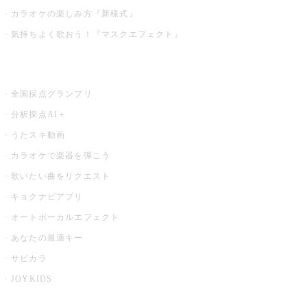
カラオケの楽しみ方『新様式』
気持ちよく歌おう！『マスクエフェクト』
お店でもっと楽しむ
全国採点グランプリ
分析採点AI＋
うたスキ動画
カラオケで楽器を弾こう
歌いたい曲をリクエスト
キョクナビアプリ
オートボーカルエフェクト
あなたの最適キー
サビカラ
JOYKIDS