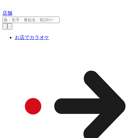
店舗
お店でカラオケ