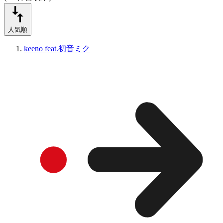
人気順
keeno feat.初音ミク