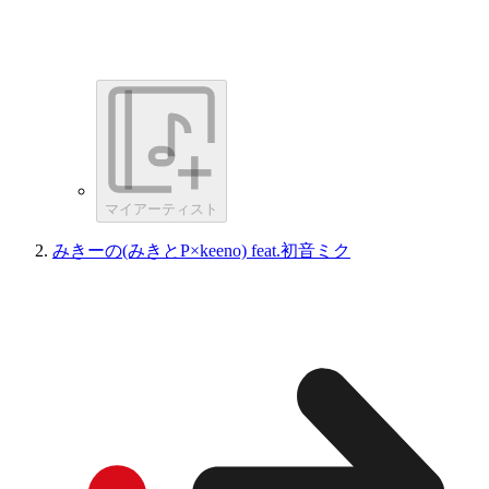
マイアーティスト
みきーの(みきとP×keeno) feat.初音ミク