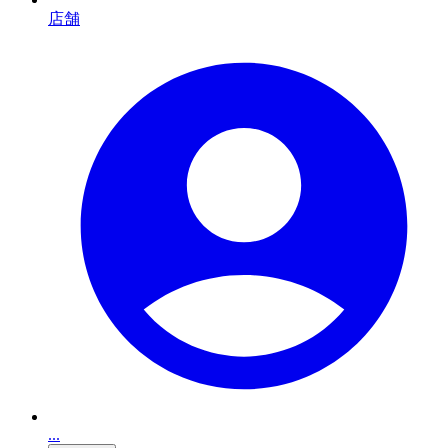
店舗
...