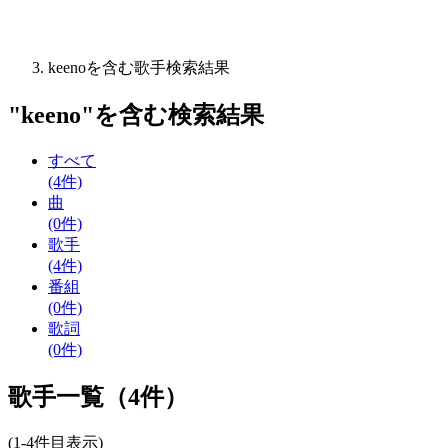
keenoを含む歌手検索結果
"
keeno
"を含む
検索結果
すべて
(4件)
曲
(0件)
歌手
(4件)
番組
(0件)
歌詞
(0件)
歌手一覧（4件）
(1-4件目表示)