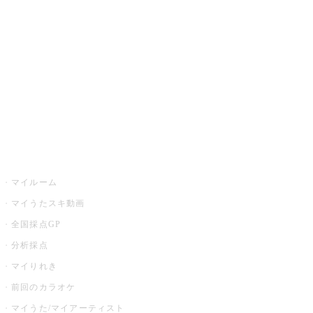
カラオケ楽曲・歌詞検索
カラオケ店舗検索
全国カラオケ大会
イベント・キャンペーン
うたスキ
マイルーム
マイうたスキ動画
全国採点GP
分析採点
マイりれき
前回のカラオケ
マイうた/マイアーティスト