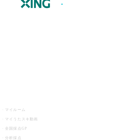
JOYSOUND.comトップ
カラオケ楽曲・歌詞検索
カラオケ店舗検索
全国カラオケ大会
イベント・キャンペーン
うたスキ
マイルーム
マイうたスキ動画
全国採点GP
分析採点