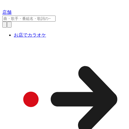
店舗
お店でカラオケ