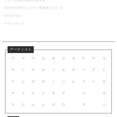
ナイト店舗の開業支援情報
JOYSOUNDライバー 事務所について
Global Site
サイトマップ
アーティスト
ア
イ
ウ
エ
オ
カ
キ
ク
ケ
コ
サ
シ
ス
セ
ソ
タ
チ
ツ
テ
ト
ナ
ニ
ヌ
ネ
ノ
ハ
ヒ
フ
ヘ
ホ
マ
ミ
ム
メ
モ
ヤ
ユ
ヨ
ラ
リ
ル
レ
ロ
ワ
ヲ
ン