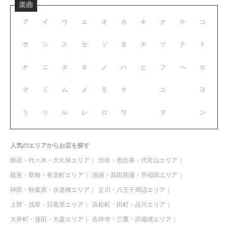
楽曲
ア
イ
ウ
エ
オ
カ
キ
ク
ケ
コ
サ
シ
ス
セ
ソ
タ
チ
ツ
テ
ト
ナ
ニ
ヌ
ネ
ノ
ハ
ヒ
フ
ヘ
ホ
マ
ミ
ム
メ
モ
ヤ
ユ
ヨ
ラ
リ
ル
レ
ロ
ワ
ヲ
ン
人気のエリアからお店を探す
新宿・代々木・大久保エリア
渋谷・恵比寿・代官山エリア
銀座・新橋・有楽町エリア
池袋・高田馬場・早稲田エリア
神田・秋葉原・水道橋エリア
立川・八王子周辺エリア
上野・浅草・日暮里エリア
浜松町・田町・品川エリア
大井町・蒲田・大森エリア
吉祥寺・三鷹・武蔵境エリア