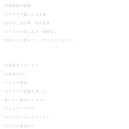
外国曲配信情報
カラオケで盛り上がる曲
あの日、あの時、あの音楽。
カラオケの楽しみ方『新様式』
気持ちよく歌おう！『マスクエフェクト』
お店でもっと楽しむ
全国採点グランプリ
分析採点AI＋
うたスキ動画
カラオケで楽器を弾こう
歌いたい曲をリクエスト
キョクナビアプリ
オートボーカルエフェクト
あなたの最適キー