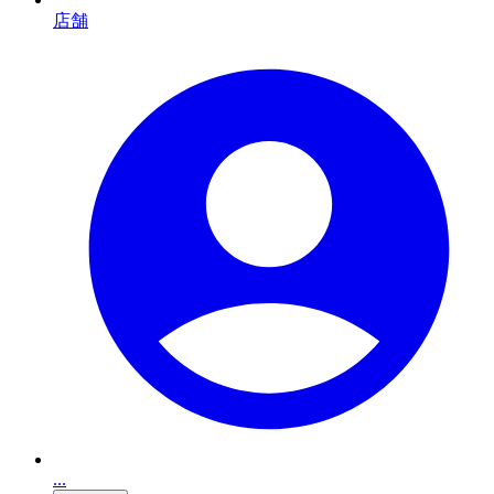
店舗
...