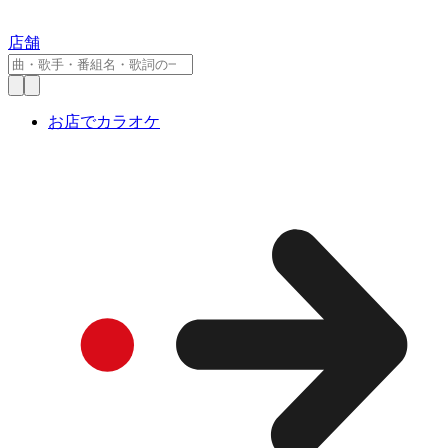
店舗
お店でカラオケ