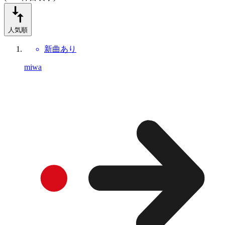
人気順
新曲あり
miwa