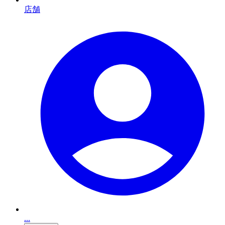
店舗
...