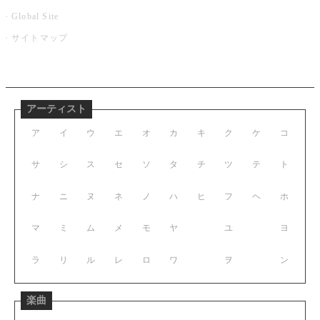
Global Site
サイトマップ
アーティスト
ア
イ
ウ
エ
オ
カ
キ
ク
ケ
コ
サ
シ
ス
セ
ソ
タ
チ
ツ
テ
ト
ナ
ニ
ヌ
ネ
ノ
ハ
ヒ
フ
ヘ
ホ
マ
ミ
ム
メ
モ
ヤ
ユ
ヨ
ラ
リ
ル
レ
ロ
ワ
ヲ
ン
楽曲