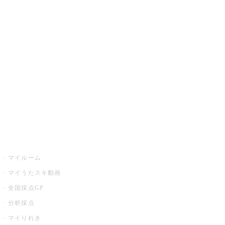
JOYSOUND.comトップ
カラオケ楽曲・歌詞検索
カラオケ店舗検索
全国カラオケ大会
イベント・キャンペーン
うたスキ
マイルーム
マイうたスキ動画
全国採点GP
分析採点
マイりれき