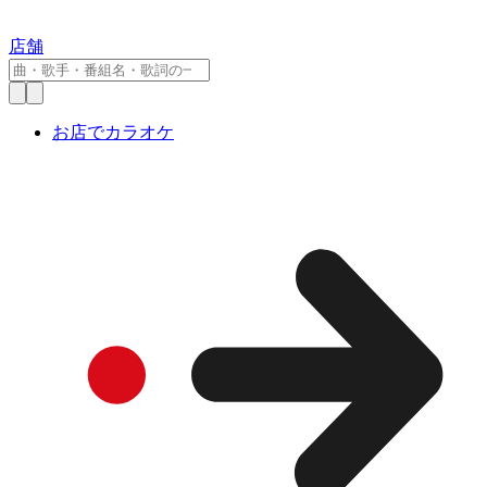
店舗
お店でカラオケ