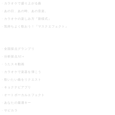
カラオケで盛り上がる曲
あの日、あの時、あの音楽。
カラオケの楽しみ方『新様式』
気持ちよく歌おう！『マスクエフェクト』
お店でもっと楽しむ
全国採点グランプリ
分析採点AI＋
うたスキ動画
カラオケで楽器を弾こう
歌いたい曲をリクエスト
キョクナビアプリ
オートボーカルエフェクト
あなたの最適キー
サビカラ