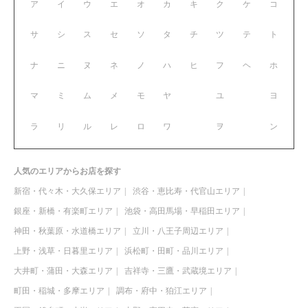
ア
イ
ウ
エ
オ
カ
キ
ク
ケ
コ
サ
シ
ス
セ
ソ
タ
チ
ツ
テ
ト
ナ
ニ
ヌ
ネ
ノ
ハ
ヒ
フ
ヘ
ホ
マ
ミ
ム
メ
モ
ヤ
ユ
ヨ
ラ
リ
ル
レ
ロ
ワ
ヲ
ン
人気のエリアからお店を探す
新宿・代々木・大久保エリア
渋谷・恵比寿・代官山エリア
銀座・新橋・有楽町エリア
池袋・高田馬場・早稲田エリア
神田・秋葉原・水道橋エリア
立川・八王子周辺エリア
上野・浅草・日暮里エリア
浜松町・田町・品川エリア
大井町・蒲田・大森エリア
吉祥寺・三鷹・武蔵境エリア
町田・稲城・多摩エリア
調布・府中・狛江エリア