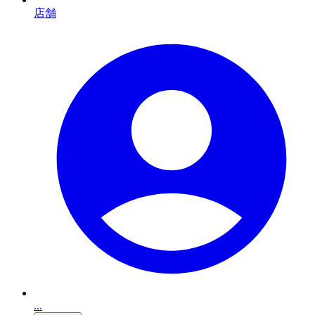
店舗
...