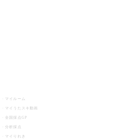
JOYSOUND.comトップ
カラオケ楽曲・歌詞検索
カラオケ店舗検索
全国カラオケ大会
イベント・キャンペーン
うたスキ
マイルーム
マイうたスキ動画
全国採点GP
分析採点
マイりれき