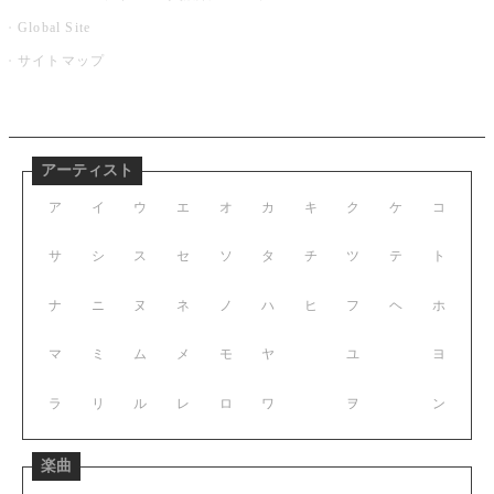
Global Site
サイトマップ
アーティスト
ア
イ
ウ
エ
オ
カ
キ
ク
ケ
コ
サ
シ
ス
セ
ソ
タ
チ
ツ
テ
ト
ナ
ニ
ヌ
ネ
ノ
ハ
ヒ
フ
ヘ
ホ
マ
ミ
ム
メ
モ
ヤ
ユ
ヨ
ラ
リ
ル
レ
ロ
ワ
ヲ
ン
楽曲