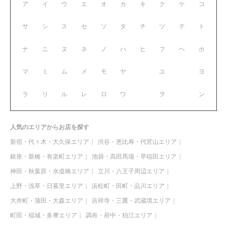
ア
イ
ウ
エ
オ
カ
キ
ク
ケ
コ
サ
シ
ス
セ
ソ
タ
チ
ツ
テ
ト
ナ
ニ
ヌ
ネ
ノ
ハ
ヒ
フ
ヘ
ホ
マ
ミ
ム
メ
モ
ヤ
ユ
ヨ
ラ
リ
ル
レ
ロ
ワ
ヲ
ン
人気のエリアからお店を探す
新宿・代々木・大久保エリア
渋谷・恵比寿・代官山エリア
銀座・新橋・有楽町エリア
池袋・高田馬場・早稲田エリア
神田・秋葉原・水道橋エリア
立川・八王子周辺エリア
上野・浅草・日暮里エリア
浜松町・田町・品川エリア
大井町・蒲田・大森エリア
吉祥寺・三鷹・武蔵境エリア
町田・稲城・多摩エリア
調布・府中・狛江エリア