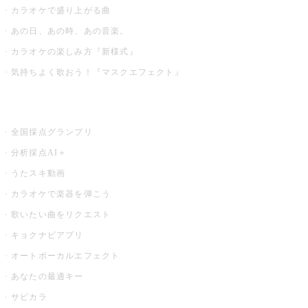
カラオケで盛り上がる曲
あの日、あの時、あの音楽。
カラオケの楽しみ方『新様式』
気持ちよく歌おう！『マスクエフェクト』
お店でもっと楽しむ
全国採点グランプリ
分析採点AI＋
うたスキ動画
カラオケで楽器を弾こう
歌いたい曲をリクエスト
キョクナビアプリ
オートボーカルエフェクト
あなたの最適キー
サビカラ