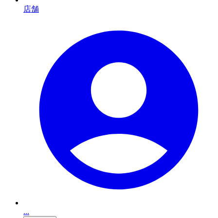
店舗
...