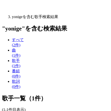
yonigeを含む歌手検索結果
"
yonige
"を含む
検索結果
すべて
(2件)
曲
(1件)
歌手
(1件)
番組
(0件)
歌詞
(0件)
歌手一覧（1件）
(1-1件目表示)