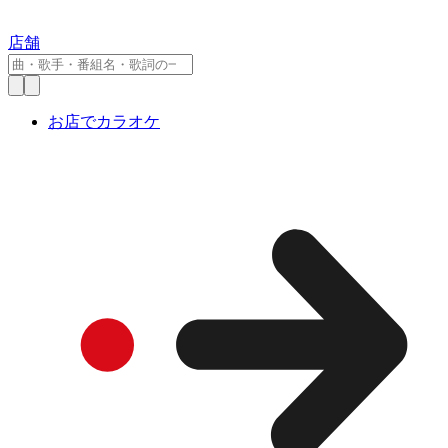
店舗
お店でカラオケ