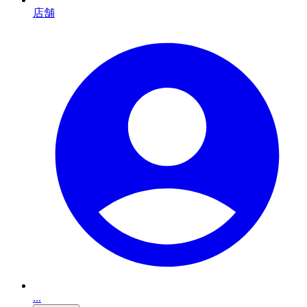
店舗
...