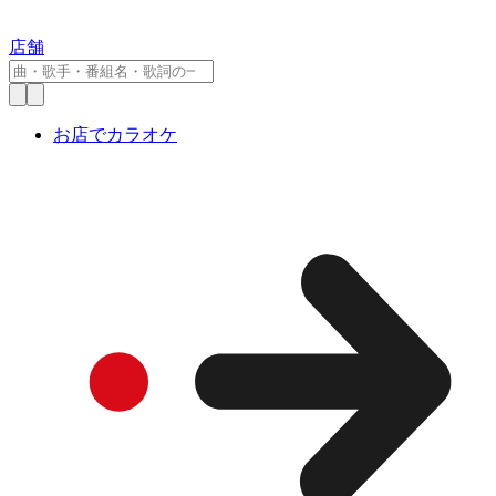
店舗
お店でカラオケ