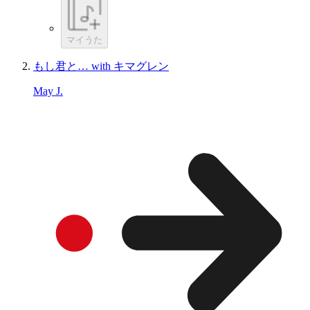
マイうた
もし君と… with キマグレン
May J.