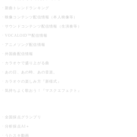
新曲トレンドランキング
映像コンテンツ配信情報（本人映像等）
サウンドコンテンツ配信情報（生演奏等）
VOCALOID™配信情報
アニメソング配信情報
外国曲配信情報
カラオケで盛り上がる曲
あの日、あの時、あの音楽。
カラオケの楽しみ方『新様式』
気持ちよく歌おう！『マスクエフェクト』
お店でもっと楽しむ
全国採点グランプリ
分析採点AI＋
うたスキ動画