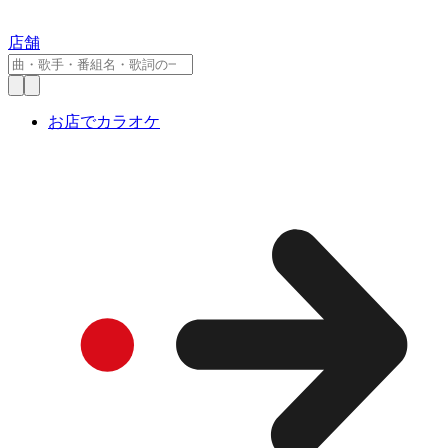
店舗
お店でカラオケ