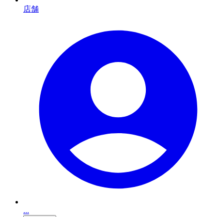
店舗
...