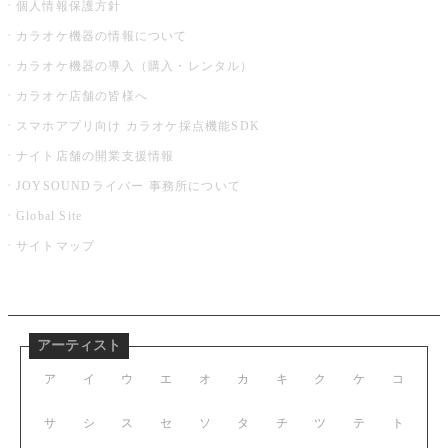
個人情報保護方針
カラオケ機器の情報について
カラオケ機器の導入（購入・レンタル）
カラオケ店舗の皆様へ
スマホアプリ向け カラオケ採点機能SDK
ナイト店舗の開業支援情報
JOYSOUNDライバー 事務所について
Global Site
サイトマップ
アーティスト
ア
イ
ウ
エ
オ
カ
キ
ク
ケ
コ
サ
シ
ス
セ
ソ
タ
チ
ツ
テ
ト