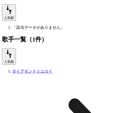
人気順
「該当データがありません」
歌手一覧（1件）
人気順
ダイアモンド☆ユカイ