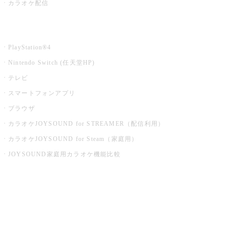
カラオケ配信
家庭用カラオケ
PlayStation®4
Nintendo Switch (任天堂HP)
テレビ
スマートフォンアプリ
ブラウザ
カラオケJOYSOUND for STREAMER（配信利用）
カラオケJOYSOUND for Steam（家庭用）
JOYSOUND家庭用カラオケ機能比較
アプリ・モバイルサービス一覧
音楽ニュース powered by ナタリー