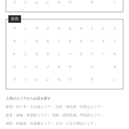
ラ
リ
ル
レ
ロ
ワ
ヲ
ン
楽曲
ア
イ
ウ
エ
オ
カ
キ
ク
ケ
コ
サ
シ
ス
セ
ソ
タ
チ
ツ
テ
ト
ナ
ニ
ヌ
ネ
ノ
ハ
ヒ
フ
ヘ
ホ
マ
ミ
ム
メ
モ
ヤ
ユ
ヨ
ラ
リ
ル
レ
ロ
ワ
ヲ
ン
人気のエリアからお店を探す
新宿・代々木・大久保エリア
渋谷・恵比寿・代官山エリア
銀座・新橋・有楽町エリア
池袋・高田馬場・早稲田エリア
神田・秋葉原・水道橋エリア
立川・八王子周辺エリア