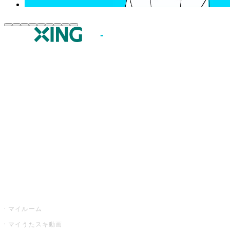
JOYSOUND.comトップ
カラオケ楽曲・歌詞検索
カラオケ店舗検索
全国カラオケ大会
イベント・キャンペーン
うたスキ
マイルーム
マイうたスキ動画