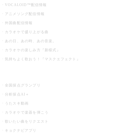
VOCALOID™配信情報
アニメソング配信情報
外国曲配信情報
カラオケで盛り上がる曲
あの日、あの時、あの音楽。
カラオケの楽しみ方『新様式』
気持ちよく歌おう！『マスクエフェクト』
お店でもっと楽しむ
全国採点グランプリ
分析採点AI＋
うたスキ動画
カラオケで楽器を弾こう
歌いたい曲をリクエスト
キョクナビアプリ