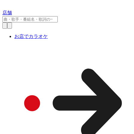
店舗
お店でカラオケ