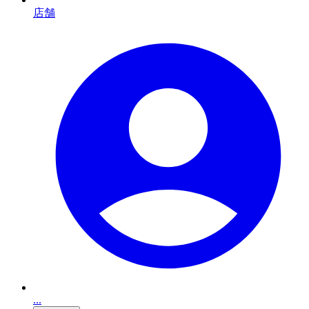
店舗
...