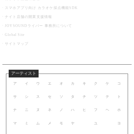
スマホアプリ向け カラオケ採点機能SDK
ナイト店舗の開業支援情報
JOYSOUNDライバー 事務所について
Global Site
サイトマップ
アーティスト
ア
イ
ウ
エ
オ
カ
キ
ク
ケ
コ
サ
シ
ス
セ
ソ
タ
チ
ツ
テ
ト
ナ
ニ
ヌ
ネ
ノ
ハ
ヒ
フ
ヘ
ホ
マ
ミ
ム
メ
モ
ヤ
ユ
ヨ