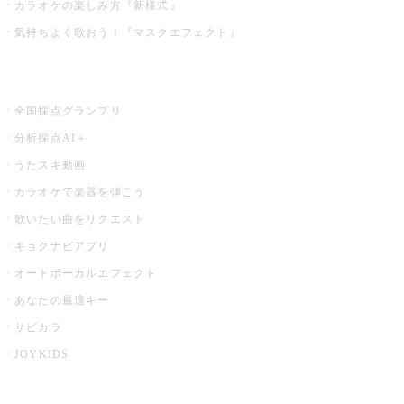
カラオケの楽しみ方『新様式』
気持ちよく歌おう！『マスクエフェクト』
お店でもっと楽しむ
全国採点グランプリ
分析採点AI＋
うたスキ動画
カラオケで楽器を弾こう
歌いたい曲をリクエスト
キョクナビアプリ
オートボーカルエフェクト
あなたの最適キー
サビカラ
JOYKIDS
X PARK