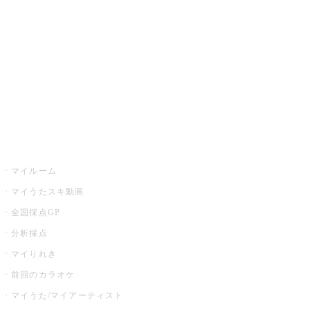
カラオケ店舗検索
全国カラオケ大会
イベント・キャンペーン
うたスキ
マイルーム
マイうたスキ動画
全国採点GP
分析採点
マイりれき
前回のカラオケ
マイうた/マイアーティスト