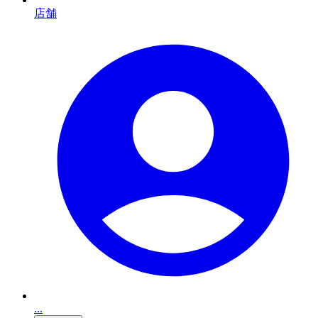
店舗
...