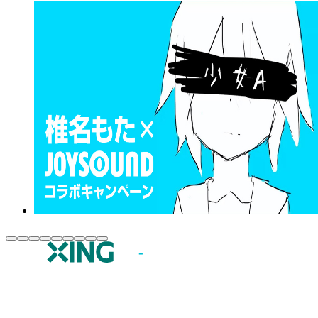
JOYSOUND.comトップ
カラオケ楽曲・歌詞検索