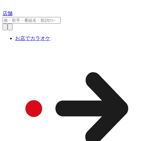
店舗
お店でカラオケ