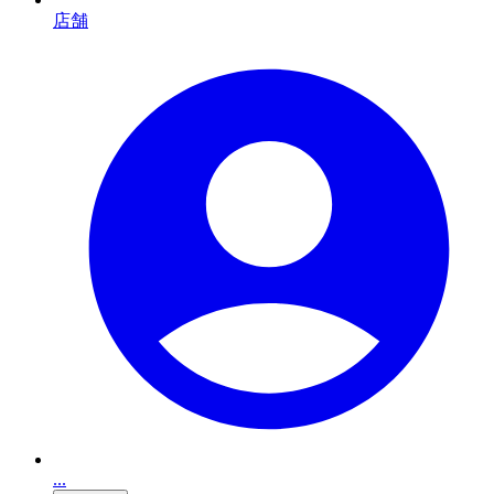
店舗
...