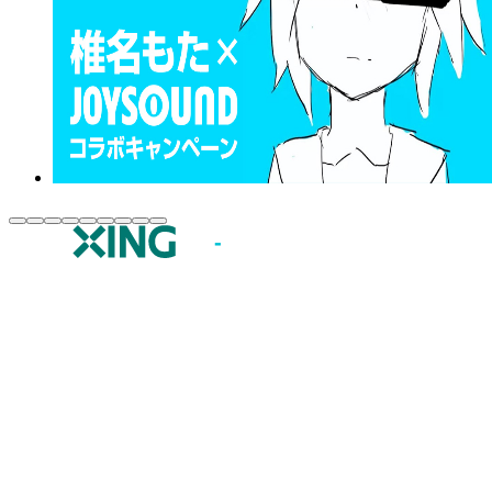
JOYSOUND.comトップ
カラオケ楽曲・歌詞検索
カラオケ店舗検索
全国カラオケ大会