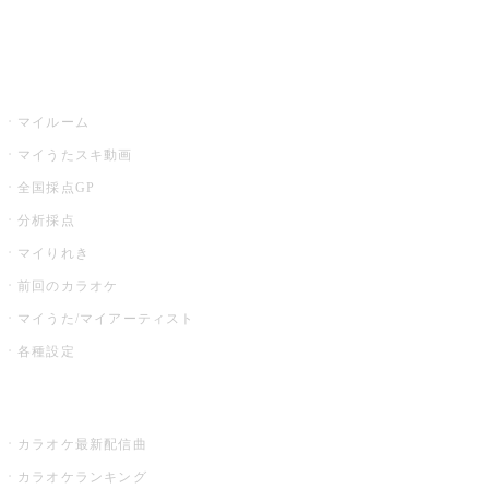
イベント・キャンペーン
うたスキ
マイルーム
マイうたスキ動画
全国採点GP
分析採点
マイりれき
前回のカラオケ
マイうた/マイアーティスト
各種設定
お店でカラオケ
カラオケ最新配信曲
カラオケランキング