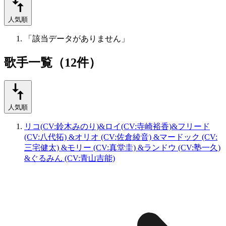
人気順
「該当データがありません」
歌手一覧（12件）
人気順
リコ(CV:鈴木みのり)&ロイ(CV:寺崎裕香)&フリード
(CV:八代拓) &オリオ (CV:佐倉綾音) &マードック (CV:
三宅健太) &モリー (CV:真堂圭) &ランドウ (CV:塾一久)
&ぐるみん (CV:青山吉能)