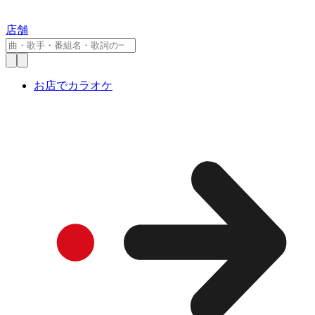
店舗
お店でカラオケ