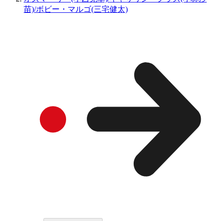
苗)/ボビー・マルゴ(三宅健太)