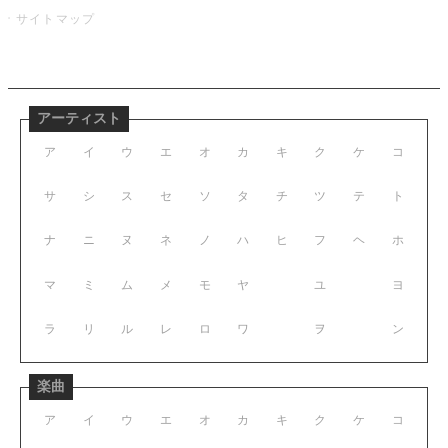
サイトマップ
アーティスト
ア
イ
ウ
エ
オ
カ
キ
ク
ケ
コ
サ
シ
ス
セ
ソ
タ
チ
ツ
テ
ト
ナ
ニ
ヌ
ネ
ノ
ハ
ヒ
フ
ヘ
ホ
マ
ミ
ム
メ
モ
ヤ
ユ
ヨ
ラ
リ
ル
レ
ロ
ワ
ヲ
ン
楽曲
ア
イ
ウ
エ
オ
カ
キ
ク
ケ
コ