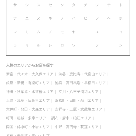
サ
シ
ス
セ
ソ
タ
チ
ツ
テ
ト
ナ
ニ
ヌ
ネ
ノ
ハ
ヒ
フ
ヘ
ホ
マ
ミ
ム
メ
モ
ヤ
ユ
ヨ
ラ
リ
ル
レ
ロ
ワ
ヲ
ン
人気のエリアからお店を探す
新宿・代々木・大久保エリア
渋谷・恵比寿・代官山エリア
銀座・新橋・有楽町エリア
池袋・高田馬場・早稲田エリア
神田・秋葉原・水道橋エリア
立川・八王子周辺エリア
上野・浅草・日暮里エリア
浜松町・田町・品川エリア
大井町・蒲田・大森エリア
吉祥寺・三鷹・武蔵境エリア
町田・稲城・多摩エリア
調布・府中・狛江エリア
両国・錦糸町・小岩エリア
中野・高円寺・荻窪エリア
原宿・表参道・青山エリア