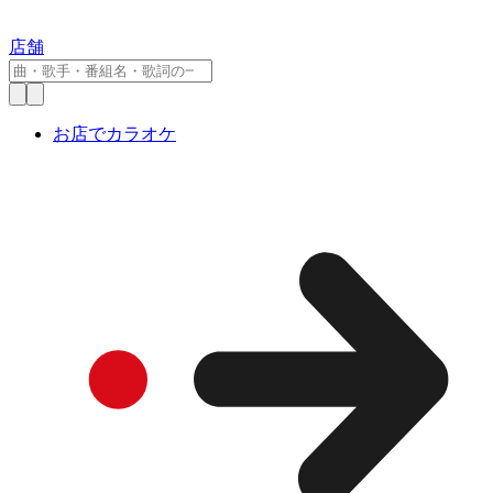
店舗
お店でカラオケ