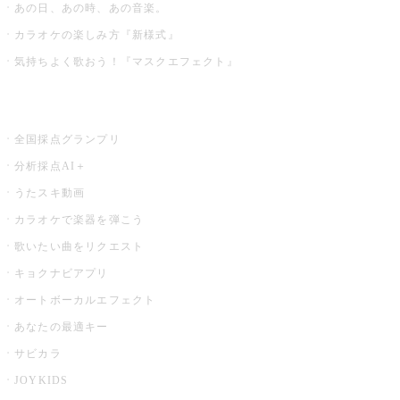
あの日、あの時、あの音楽。
カラオケの楽しみ方『新様式』
気持ちよく歌おう！『マスクエフェクト』
お店でもっと楽しむ
全国採点グランプリ
分析採点AI＋
うたスキ動画
カラオケで楽器を弾こう
歌いたい曲をリクエスト
キョクナビアプリ
オートボーカルエフェクト
あなたの最適キー
サビカラ
JOYKIDS