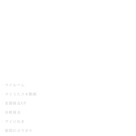
カラオケ楽曲・歌詞検索
カラオケ店舗検索
全国カラオケ大会
イベント・キャンペーン
うたスキ
マイルーム
マイうたスキ動画
全国採点GP
分析採点
マイりれき
前回のカラオケ