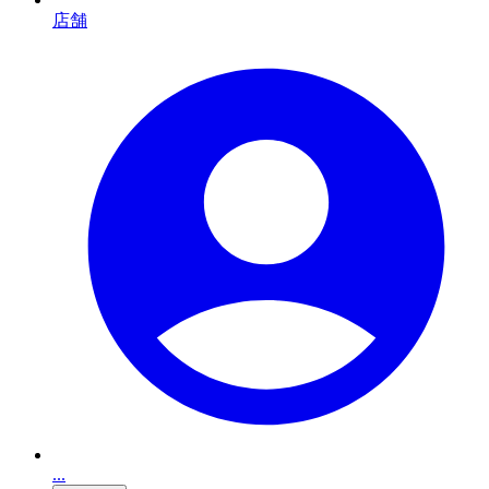
店舗
...