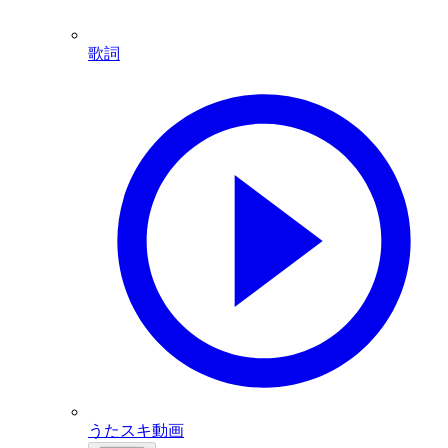
歌詞
うたスキ動画