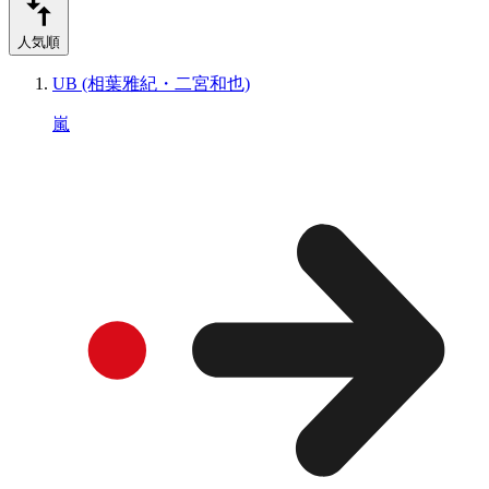
人気順
UB (相葉雅紀・二宮和也)
嵐