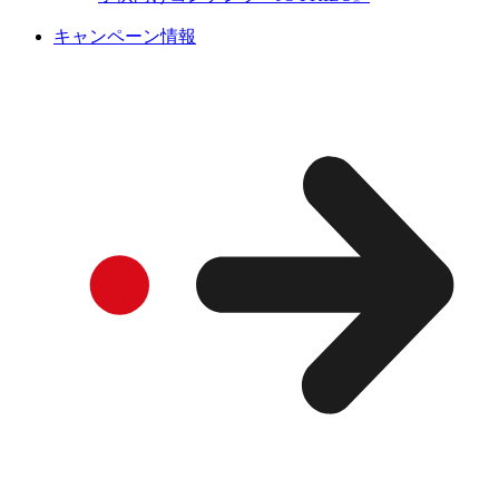
キャンペーン情報