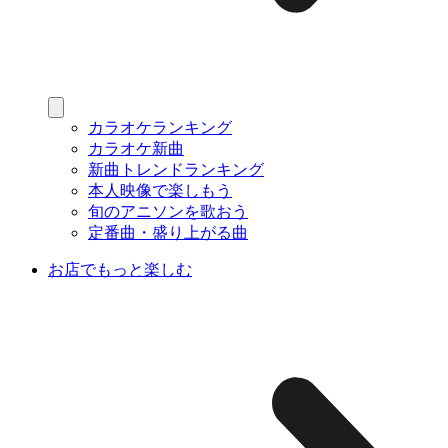
カラオケランキング
カラオケ新曲
新曲トレンドランキング
本人映像で楽しもう
旬のアニソンを歌おう
定番曲・盛り上がる曲
お店でもっと楽しむ