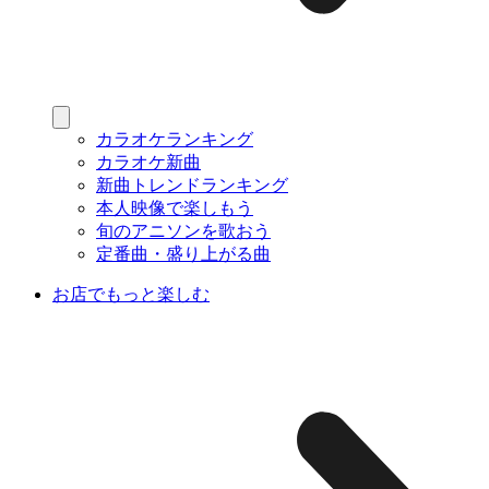
カラオケランキング
カラオケ新曲
新曲トレンドランキング
本人映像で楽しもう
旬のアニソンを歌おう
定番曲・盛り上がる曲
お店でもっと楽しむ