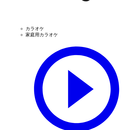
カラオケ
家庭用カラオケ