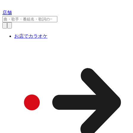
店舗
お店でカラオケ