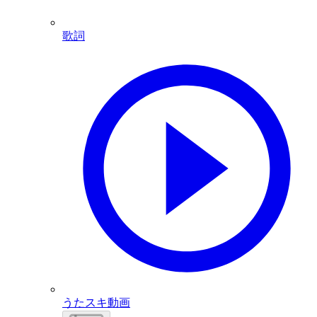
歌詞
うたスキ動画