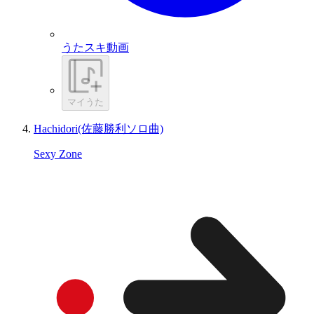
うたスキ動画
マイうた
Hachidori(佐藤勝利ソロ曲)
Sexy Zone