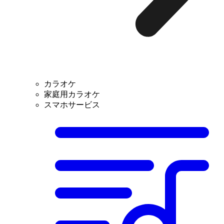
カラオケ
家庭用カラオケ
スマホサービス