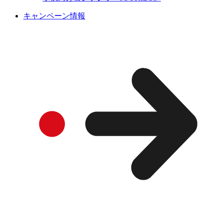
キャンペーン情報