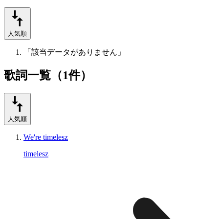
人気順
「該当データがありません」
歌詞一覧（1件）
人気順
We're timelesz
timelesz