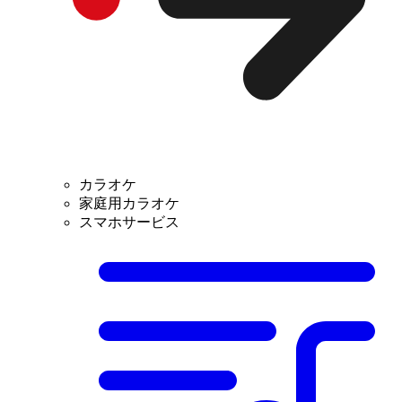
カラオケ
家庭用カラオケ
スマホサービス