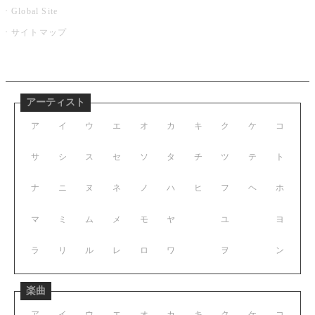
Global Site
サイトマップ
アーティスト
ア
イ
ウ
エ
オ
カ
キ
ク
ケ
コ
サ
シ
ス
セ
ソ
タ
チ
ツ
テ
ト
ナ
ニ
ヌ
ネ
ノ
ハ
ヒ
フ
ヘ
ホ
マ
ミ
ム
メ
モ
ヤ
ユ
ヨ
ラ
リ
ル
レ
ロ
ワ
ヲ
ン
楽曲
ア
イ
ウ
エ
オ
カ
キ
ク
ケ
コ