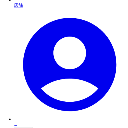
店舗
...