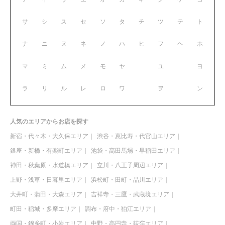
サ
シ
ス
セ
ソ
タ
チ
ツ
テ
ト
ナ
ニ
ヌ
ネ
ノ
ハ
ヒ
フ
ヘ
ホ
マ
ミ
ム
メ
モ
ヤ
ユ
ヨ
ラ
リ
ル
レ
ロ
ワ
ヲ
ン
人気のエリアからお店を探す
新宿・代々木・大久保エリア
渋谷・恵比寿・代官山エリア
銀座・新橋・有楽町エリア
池袋・高田馬場・早稲田エリア
神田・秋葉原・水道橋エリア
立川・八王子周辺エリア
上野・浅草・日暮里エリア
浜松町・田町・品川エリア
大井町・蒲田・大森エリア
吉祥寺・三鷹・武蔵境エリア
町田・稲城・多摩エリア
調布・府中・狛江エリア
両国・錦糸町・小岩エリア
中野・高円寺・荻窪エリア