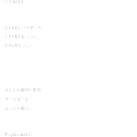
JOYKIDS
X PARK
X PARK パーティー
X PARK レッスン
X PARK プレイ
みるハコ
うたスキ ミュージックポスト
みんなの配信中楽曲
サイトガイド
カラオケ配信
家庭用カラオケ
PlayStation®4