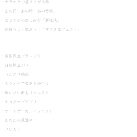
カラオケで盛り上がる曲
あの日、あの時、あの音楽。
カラオケの楽しみ方『新様式』
気持ちよく歌おう！『マスクエフェクト』
お店でもっと楽しむ
全国採点グランプリ
分析採点AI＋
うたスキ動画
カラオケで楽器を弾こう
歌いたい曲をリクエスト
キョクナビアプリ
オートボーカルエフェクト
あなたの最適キー
サビカラ