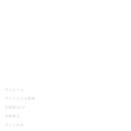
カラオケ楽曲・歌詞検索
カラオケ店舗検索
全国カラオケ大会
イベント・キャンペーン
うたスキ
マイルーム
マイうたスキ動画
全国採点GP
分析採点
マイりれき