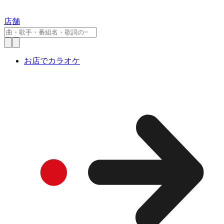
店舗
お店でカラオケ