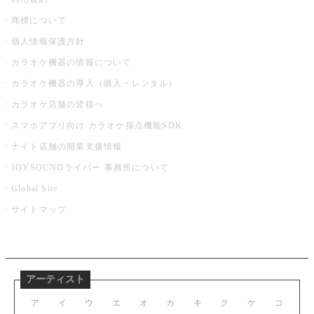
商標について
個人情報保護方針
カラオケ機器の情報について
カラオケ機器の導入（購入・レンタル）
カラオケ店舗の皆様へ
スマホアプリ向け カラオケ採点機能SDK
ナイト店舗の開業支援情報
JOYSOUNDライバー 事務所について
Global Site
サイトマップ
アーティスト
ア
イ
ウ
エ
オ
カ
キ
ク
ケ
コ