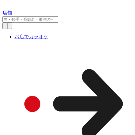
店舗
お店でカラオケ