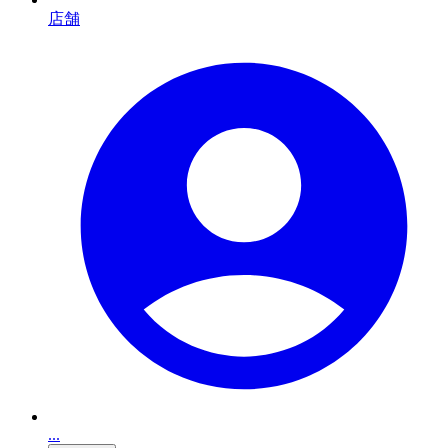
店舗
...