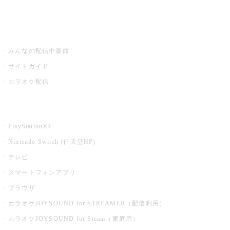
みるハコ
うたスキ ミュージックポスト
みんなの配信中楽曲
サイトガイド
カラオケ配信
家庭用カラオケ
PlayStation®4
Nintendo Switch (任天堂HP)
テレビ
スマートフォンアプリ
ブラウザ
カラオケJOYSOUND for STREAMER（配信利用）
カラオケJOYSOUND for Steam（家庭用）