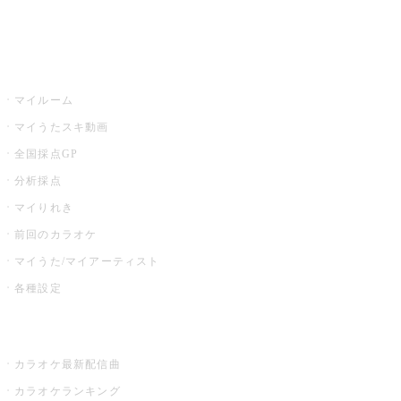
イベント・キャンペーン
うたスキ
マイルーム
マイうたスキ動画
全国採点GP
分析採点
マイりれき
前回のカラオケ
マイうた/マイアーティスト
各種設定
お店でカラオケ
カラオケ最新配信曲
カラオケランキング