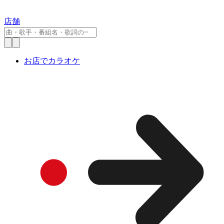
店舗
お店でカラオケ