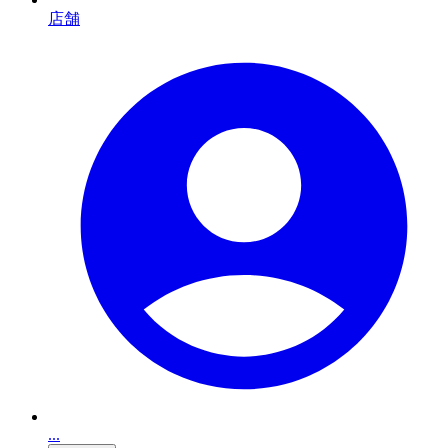
店舗
...