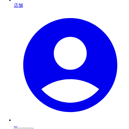
店舗
...