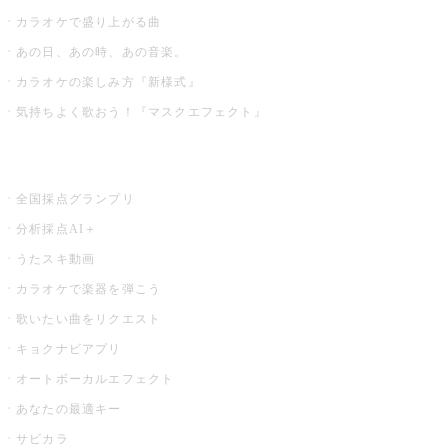
カラオケで盛り上がる曲
あの日、あの時、あの音楽。
カラオケの楽しみ方『新様式』
気持ちよく歌おう！『マスクエフェクト』
お店でもっと楽しむ
全国採点グランプリ
分析採点AI＋
うたスキ動画
カラオケで楽器を弾こう
歌いたい曲をリクエスト
キョクナビアプリ
オートボーカルエフェクト
あなたの最適キー
サビカラ