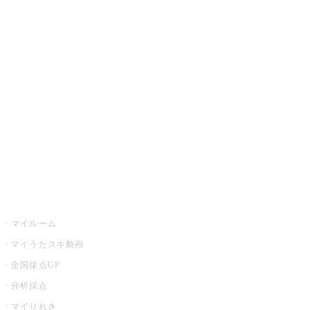
JOYSOUND.comトップ
カラオケ楽曲・歌詞検索
カラオケ店舗検索
全国カラオケ大会
イベント・キャンペーン
うたスキ
マイルーム
マイうたスキ動画
全国採点GP
分析採点
マイりれき