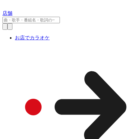
店舗
お店でカラオケ