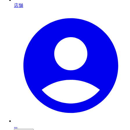
店舗
...