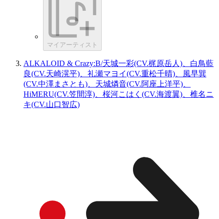
マイアーティスト
ALKALOID & Crazy:B/天城一彩(CV.梶原岳人)、白鳥藍
良(CV.天崎滉平)、礼瀬マヨイ(CV.重松千晴)、風早巽
(CV.中澤まさとも)、天城燐音(CV.阿座上洋平)、
HiMERU(CV.笠間淳)、桜河こはく(CV.海渡翼)、椎名ニ
キ(CV.山口智広)