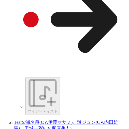
マイアーティスト
TearS/瀬名泉(CV.伊藤マサミ)、漣ジュン(CV.内田雄
馬)、天城一彩(CV.梶原岳人)