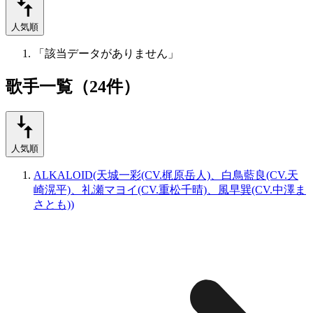
人気順
「該当データがありません」
歌手一覧（24件）
人気順
ALKALOID(天城一彩(CV.梶原岳人)、白鳥藍良(CV.天
崎滉平)、礼瀬マヨイ(CV.重松千晴)、風早巽(CV.中澤ま
さとも))