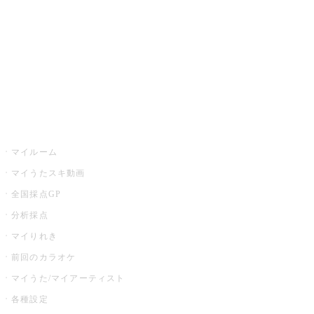
カラオケ店舗検索
全国カラオケ大会
イベント・キャンペーン
うたスキ
マイルーム
マイうたスキ動画
全国採点GP
分析採点
マイりれき
前回のカラオケ
マイうた/マイアーティスト
各種設定