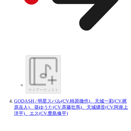
マイアーティスト
GODASH / 明星スバル(CV.柿原徹也)、天城一彩(CV.梶
原岳人)、葵ゆうた(CV.斉藤壮馬)、天城燐音(CV.阿座上
洋平)、エス(CV.豊島修平)