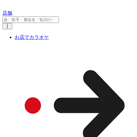
店舗
お店でカラオケ