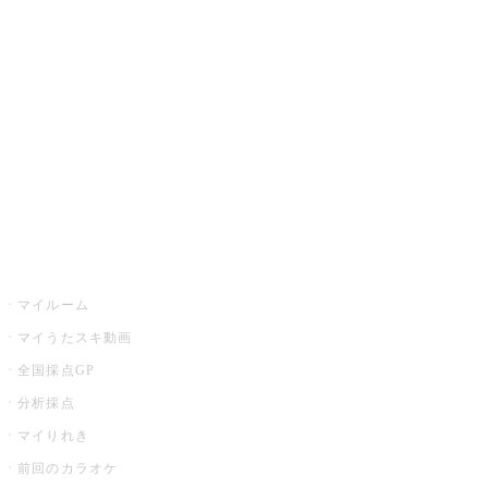
カラオケ楽曲・歌詞検索
カラオケ店舗検索
全国カラオケ大会
イベント・キャンペーン
うたスキ
マイルーム
マイうたスキ動画
全国採点GP
分析採点
マイりれき
前回のカラオケ