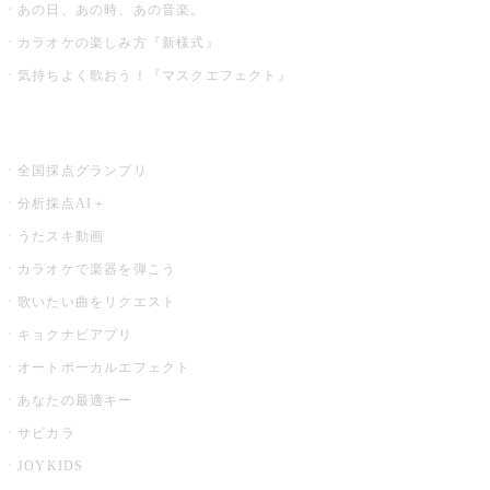
あの日、あの時、あの音楽。
カラオケの楽しみ方『新様式』
気持ちよく歌おう！『マスクエフェクト』
お店でもっと楽しむ
全国採点グランプリ
分析採点AI＋
うたスキ動画
カラオケで楽器を弾こう
歌いたい曲をリクエスト
キョクナビアプリ
オートボーカルエフェクト
あなたの最適キー
サビカラ
JOYKIDS