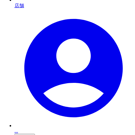
店舗
...