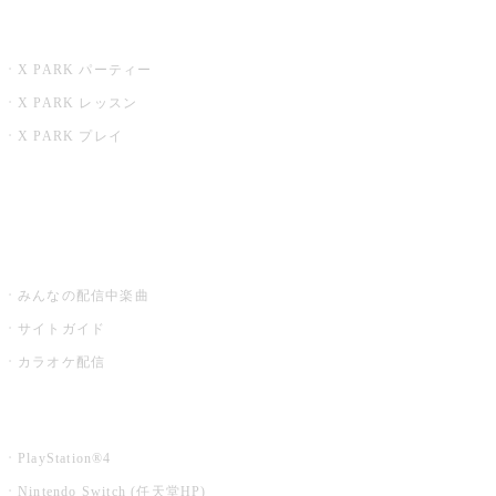
X PARK
X PARK パーティー
X PARK レッスン
X PARK プレイ
みるハコ
うたスキ ミュージックポスト
みんなの配信中楽曲
サイトガイド
カラオケ配信
家庭用カラオケ
PlayStation®4
Nintendo Switch (任天堂HP)