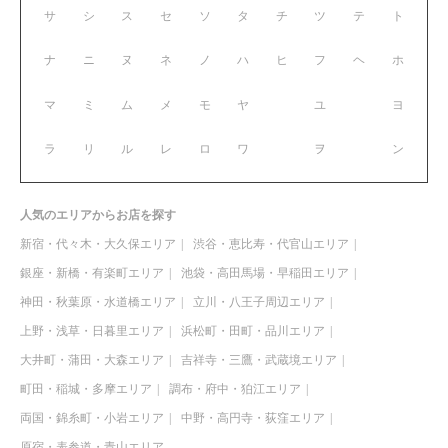
サ
シ
ス
セ
ソ
タ
チ
ツ
テ
ト
ナ
ニ
ヌ
ネ
ノ
ハ
ヒ
フ
ヘ
ホ
マ
ミ
ム
メ
モ
ヤ
ユ
ヨ
ラ
リ
ル
レ
ロ
ワ
ヲ
ン
人気のエリアからお店を探す
新宿・代々木・大久保エリア
渋谷・恵比寿・代官山エリア
銀座・新橋・有楽町エリア
池袋・高田馬場・早稲田エリア
神田・秋葉原・水道橋エリア
立川・八王子周辺エリア
上野・浅草・日暮里エリア
浜松町・田町・品川エリア
大井町・蒲田・大森エリア
吉祥寺・三鷹・武蔵境エリア
町田・稲城・多摩エリア
調布・府中・狛江エリア
両国・錦糸町・小岩エリア
中野・高円寺・荻窪エリア
原宿・表参道・青山エリア