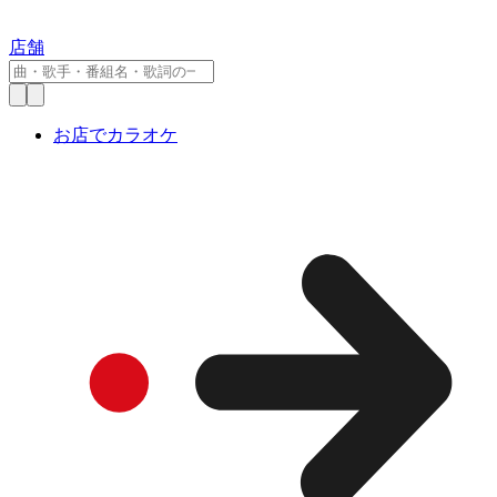
店舗
お店でカラオケ