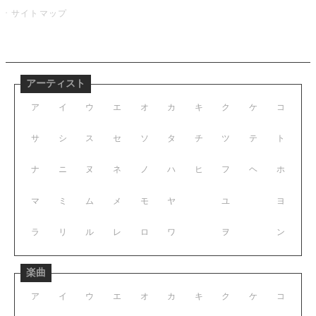
サイトマップ
アーティスト
ア
イ
ウ
エ
オ
カ
キ
ク
ケ
コ
サ
シ
ス
セ
ソ
タ
チ
ツ
テ
ト
ナ
ニ
ヌ
ネ
ノ
ハ
ヒ
フ
ヘ
ホ
マ
ミ
ム
メ
モ
ヤ
ユ
ヨ
ラ
リ
ル
レ
ロ
ワ
ヲ
ン
楽曲
ア
イ
ウ
エ
オ
カ
キ
ク
ケ
コ