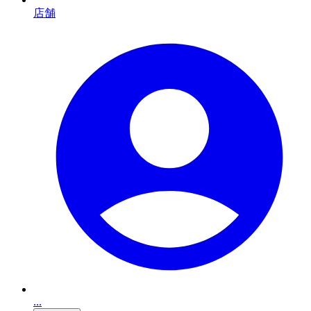
店舗
...