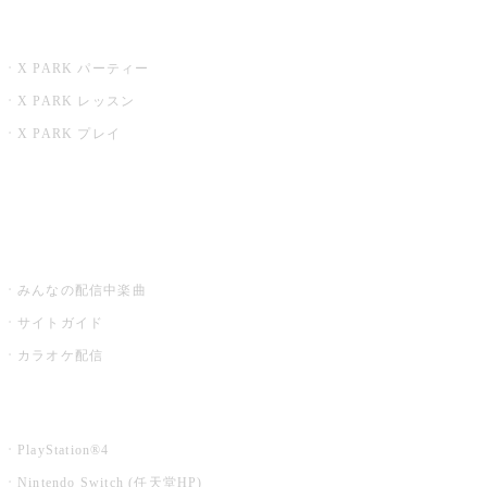
X PARK
X PARK パーティー
X PARK レッスン
X PARK プレイ
みるハコ
うたスキ ミュージックポスト
みんなの配信中楽曲
サイトガイド
カラオケ配信
家庭用カラオケ
PlayStation®4
Nintendo Switch (任天堂HP)