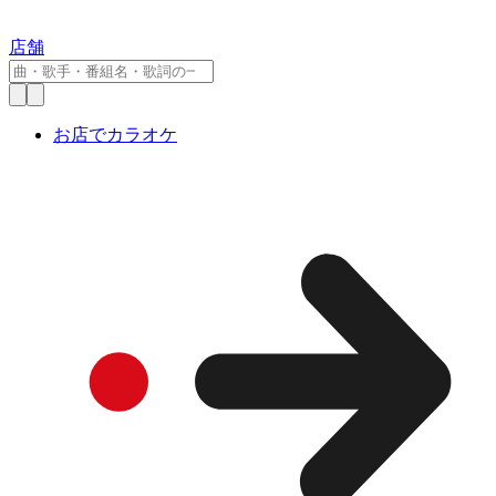
店舗
お店でカラオケ