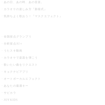
あの日、あの時、あの音楽。
カラオケの楽しみ方『新様式』
気持ちよく歌おう！『マスクエフェクト』
お店でもっと楽しむ
全国採点グランプリ
分析採点AI＋
うたスキ動画
カラオケで楽器を弾こう
歌いたい曲をリクエスト
キョクナビアプリ
オートボーカルエフェクト
あなたの最適キー
サビカラ
JOYKIDS