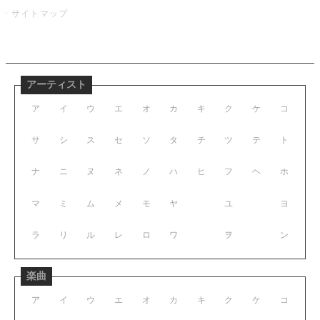
サイトマップ
アーティスト
ア
イ
ウ
エ
オ
カ
キ
ク
ケ
コ
サ
シ
ス
セ
ソ
タ
チ
ツ
テ
ト
ナ
ニ
ヌ
ネ
ノ
ハ
ヒ
フ
ヘ
ホ
マ
ミ
ム
メ
モ
ヤ
ユ
ヨ
ラ
リ
ル
レ
ロ
ワ
ヲ
ン
楽曲
ア
イ
ウ
エ
オ
カ
キ
ク
ケ
コ