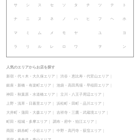
サ
シ
ス
セ
ソ
タ
チ
ツ
テ
ト
ナ
ニ
ヌ
ネ
ノ
ハ
ヒ
フ
ヘ
ホ
マ
ミ
ム
メ
モ
ヤ
ユ
ヨ
ラ
リ
ル
レ
ロ
ワ
ヲ
ン
人気のエリアからお店を探す
新宿・代々木・大久保エリア
渋谷・恵比寿・代官山エリア
銀座・新橋・有楽町エリア
池袋・高田馬場・早稲田エリア
神田・秋葉原・水道橋エリア
立川・八王子周辺エリア
上野・浅草・日暮里エリア
浜松町・田町・品川エリア
大井町・蒲田・大森エリア
吉祥寺・三鷹・武蔵境エリア
町田・稲城・多摩エリア
調布・府中・狛江エリア
両国・錦糸町・小岩エリア
中野・高円寺・荻窪エリア
原宿・表参道・青山エリア