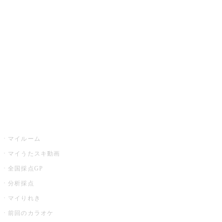
カラオケ楽曲・歌詞検索
カラオケ店舗検索
全国カラオケ大会
イベント・キャンペーン
うたスキ
マイルーム
マイうたスキ動画
全国採点GP
分析採点
マイりれき
前回のカラオケ