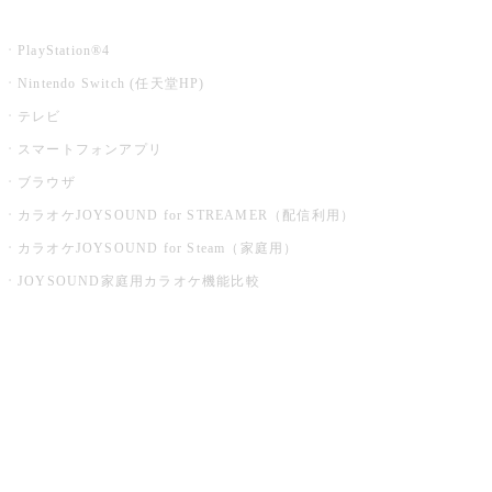
家庭用カラオケ
PlayStation®4
Nintendo Switch (任天堂HP)
テレビ
スマートフォンアプリ
ブラウザ
カラオケJOYSOUND for STREAMER（配信利用）
カラオケJOYSOUND for Steam（家庭用）
JOYSOUND家庭用カラオケ機能比較
アプリ・モバイルサービス一覧
音楽ニュース powered by ナタリー
その他