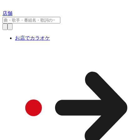
店舗
お店でカラオケ