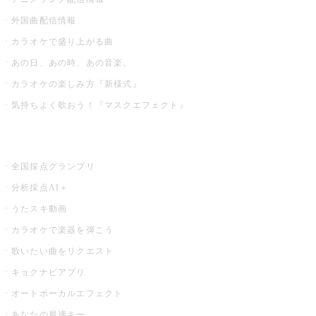
外国曲配信情報
カラオケで盛り上がる曲
あの日、あの時、あの音楽。
カラオケの楽しみ方『新様式』
気持ちよく歌おう！『マスクエフェクト』
お店でもっと楽しむ
全国採点グランプリ
分析採点AI＋
うたスキ動画
カラオケで楽器を弾こう
歌いたい曲をリクエスト
キョクナビアプリ
オートボーカルエフェクト
あなたの最適キー