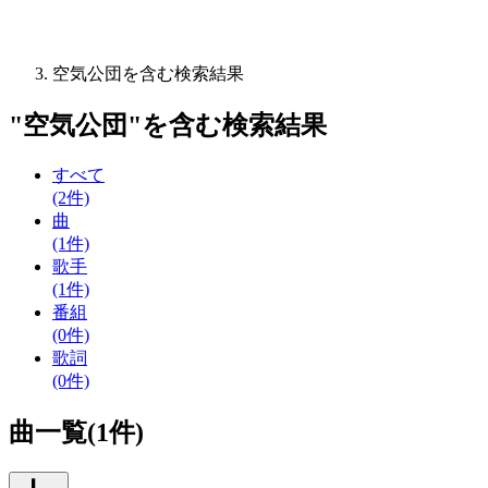
空気公団を含む検索結果
"
空気公団
"を含む
検索結果
すべて
(2件)
曲
(1件)
歌手
(1件)
番組
(0件)
歌詞
(0件)
曲一覧(1件)