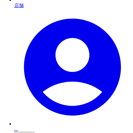
店舗
...