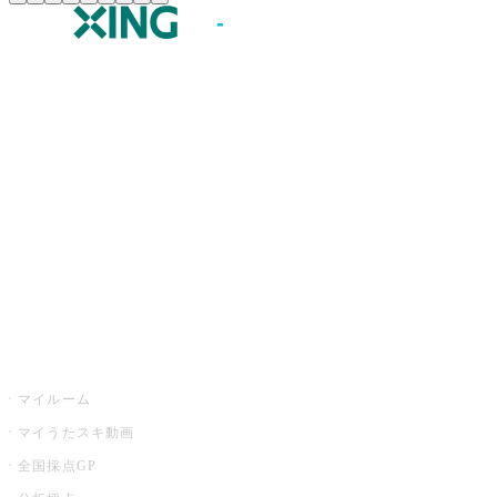
JOYSOUND.comトップ
カラオケ楽曲・歌詞検索
カラオケ店舗検索
全国カラオケ大会
イベント・キャンペーン
うたスキ
マイルーム
マイうたスキ動画
全国採点GP