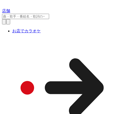
店舗
お店でカラオケ