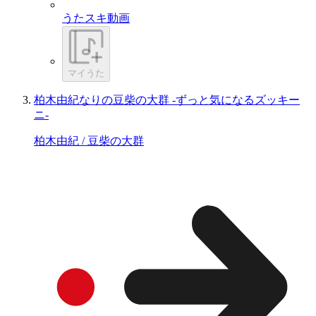
うたスキ動画
マイうた
柏木由紀なりの豆柴の大群 -ずっと気になるズッキー
ニ-
柏木由紀 / 豆柴の大群