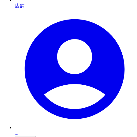
店舗
...