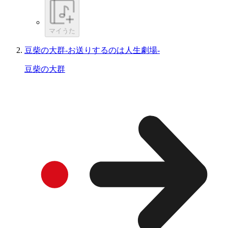
マイうた
豆柴の大群-お送りするのは人生劇場-
豆柴の大群