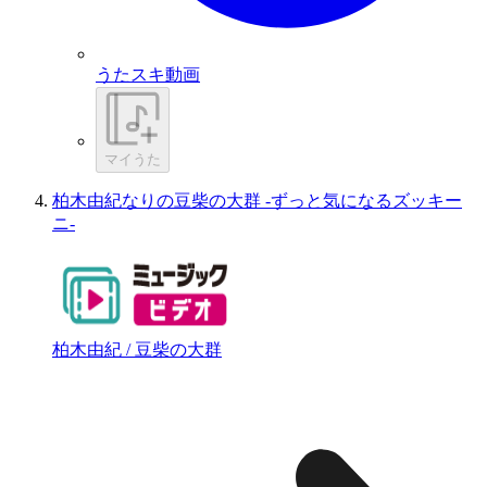
うたスキ動画
マイうた
柏木由紀なりの豆柴の大群 -ずっと気になるズッキー
ニ-
柏木由紀 / 豆柴の大群