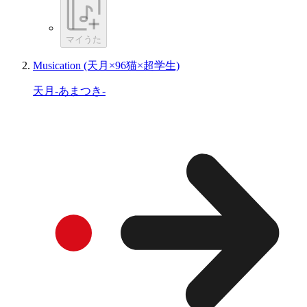
マイうた
Musication (天月×96猫×超学生)
天月-あまつき-