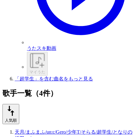
うたスキ動画
マイうた
「超学生」を含む曲名をもっと見る
歌手一覧（4件）
人気順
天月/まふまふ/un:c/Gero/少年T/そらる/超学生/となりの