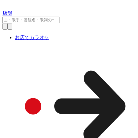
店舗
お店でカラオケ