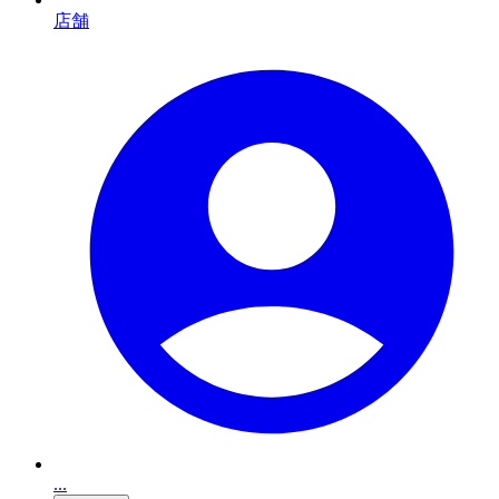
店舗
...