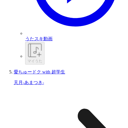
うたスキ動画
マイうた
愛ちゅードク with 超学生
天月-あまつき-