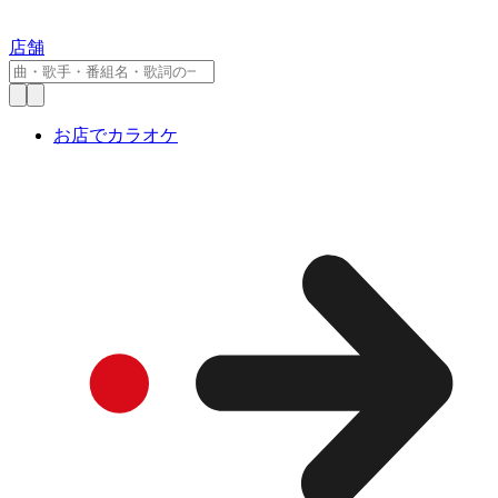
店舗
お店でカラオケ