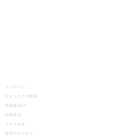
カラオケ楽曲・歌詞検索
カラオケ店舗検索
全国カラオケ大会
イベント・キャンペーン
うたスキ
マイルーム
マイうたスキ動画
全国採点GP
分析採点
マイりれき
前回のカラオケ