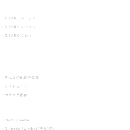
X PARK
X PARK パーティー
X PARK レッスン
X PARK プレイ
みるハコ
うたスキ ミュージックポスト
みんなの配信中楽曲
サイトガイド
カラオケ配信
家庭用カラオケ
PlayStation®4
Nintendo Switch (任天堂HP)