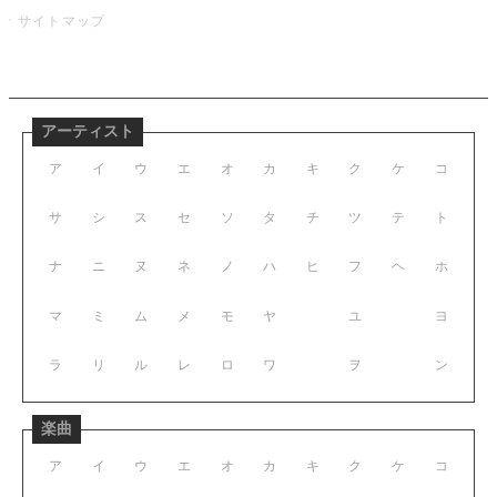
サイトマップ
アーティスト
ア
イ
ウ
エ
オ
カ
キ
ク
ケ
コ
サ
シ
ス
セ
ソ
タ
チ
ツ
テ
ト
ナ
ニ
ヌ
ネ
ノ
ハ
ヒ
フ
ヘ
ホ
マ
ミ
ム
メ
モ
ヤ
ユ
ヨ
ラ
リ
ル
レ
ロ
ワ
ヲ
ン
楽曲
ア
イ
ウ
エ
オ
カ
キ
ク
ケ
コ