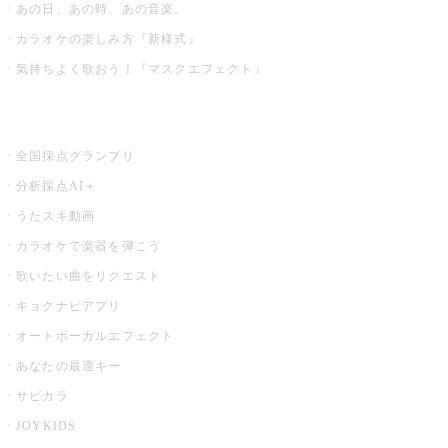
あの日、あの時、あの音楽。
カラオケの楽しみ方『新様式』
気持ちよく歌おう！『マスクエフェクト』
お店でもっと楽しむ
全国採点グランプリ
分析採点AI＋
うたスキ動画
カラオケで楽器を弾こう
歌いたい曲をリクエスト
キョクナビアプリ
オートボーカルエフェクト
あなたの最適キー
サビカラ
JOYKIDS