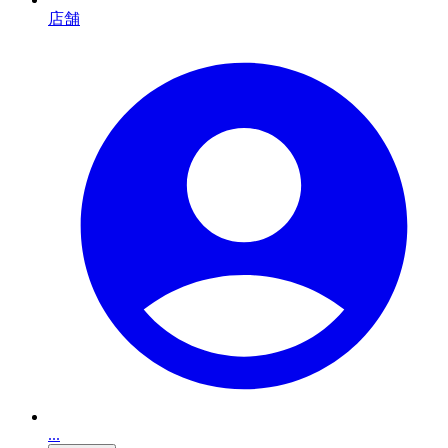
店舗
...