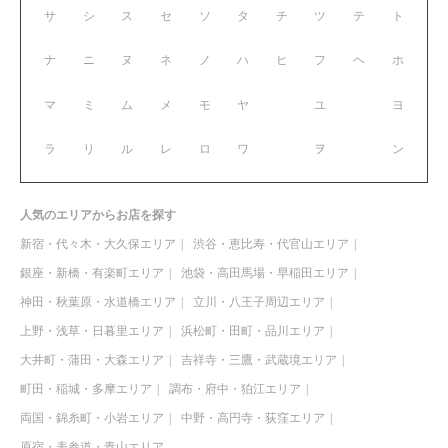
サ
シ
ス
セ
ソ
タ
チ
ツ
テ
ト
ナ
ニ
ヌ
ネ
ノ
ハ
ヒ
フ
ヘ
ホ
マ
ミ
ム
メ
モ
ヤ
ユ
ヨ
ラ
リ
ル
レ
ロ
ワ
ヲ
ン
人気のエリアからお店を探す
新宿・代々木・大久保エリア
渋谷・恵比寿・代官山エリア
銀座・新橋・有楽町エリア
池袋・高田馬場・早稲田エリア
神田・秋葉原・水道橋エリア
立川・八王子周辺エリア
上野・浅草・日暮里エリア
浜松町・田町・品川エリア
大井町・蒲田・大森エリア
吉祥寺・三鷹・武蔵境エリア
町田・稲城・多摩エリア
調布・府中・狛江エリア
両国・錦糸町・小岩エリア
中野・高円寺・荻窪エリア
原宿・表参道・青山エリア