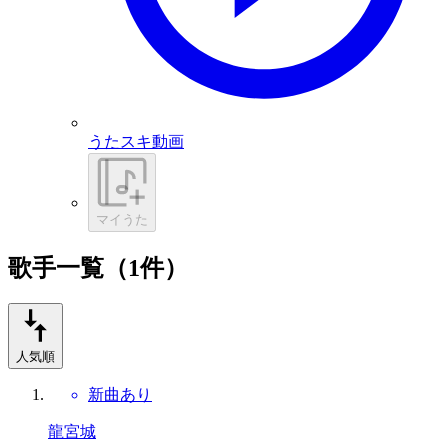
うたスキ動画
マイうた
歌手一覧（1件）
人気順
新曲あり
龍宮城