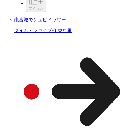
マイうた
龍宮城でシュビドゥワー
タイム・ファイブ/伊東恵里