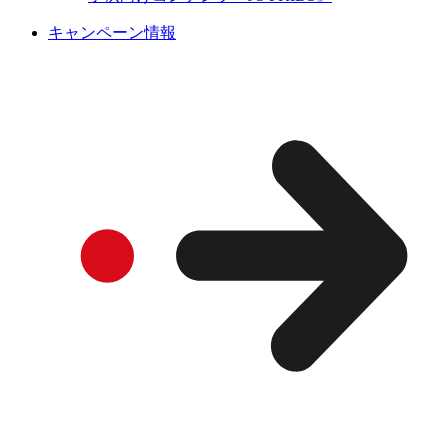
キャンペーン情報