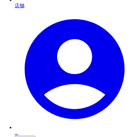
店舗
...