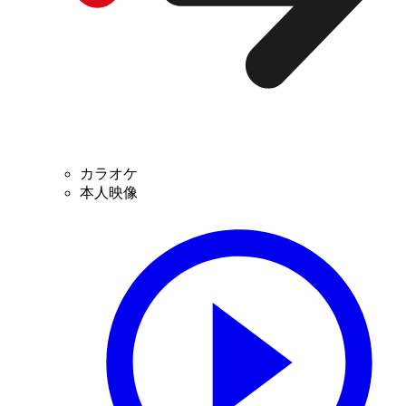
カラオケ
本人映像