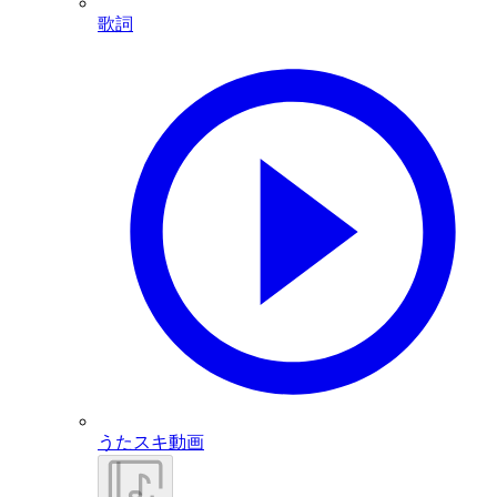
歌詞
うたスキ動画