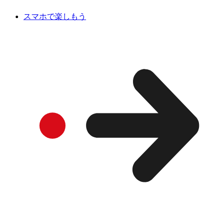
スマホで楽しもう