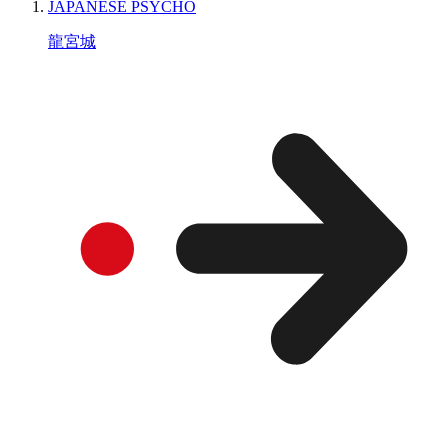
JAPANESE PSYCHO
龍宮城