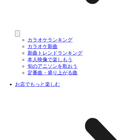
カラオケランキング
カラオケ新曲
新曲トレンドランキング
本人映像で楽しもう
旬のアニソンを歌おう
定番曲・盛り上がる曲
お店でもっと楽しむ