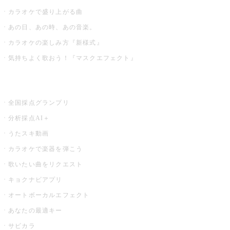
カラオケで盛り上がる曲
あの日、あの時、あの音楽。
カラオケの楽しみ方『新様式』
気持ちよく歌おう！『マスクエフェクト』
お店でもっと楽しむ
全国採点グランプリ
分析採点AI＋
うたスキ動画
カラオケで楽器を弾こう
歌いたい曲をリクエスト
キョクナビアプリ
オートボーカルエフェクト
あなたの最適キー
サビカラ