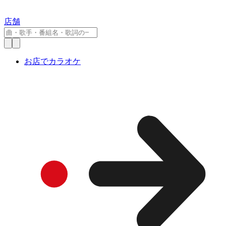
店舗
お店でカラオケ