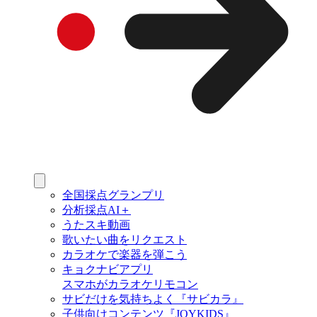
全国採点グランプリ
分析採点AI＋
うたスキ動画
歌いたい曲をリクエスト
カラオケで楽器を弾こう
キョクナビアプリ
スマホがカラオケリモコン
サビだけを気持ちよく『サビカラ』
子供向けコンテンツ『JOYKIDS』