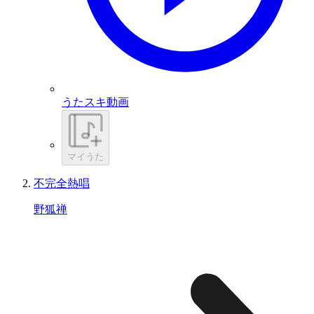
うたスキ動画
マイうた
不完全熱唱
野狐禅