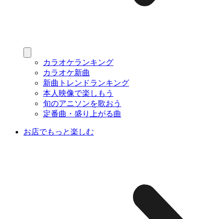
カラオケランキング
カラオケ新曲
新曲トレンドランキング
本人映像で楽しもう
旬のアニソンを歌おう
定番曲・盛り上がる曲
お店でもっと楽しむ