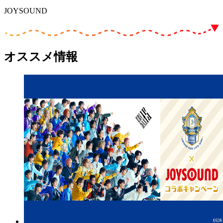
JOYSOUND
オススメ情報