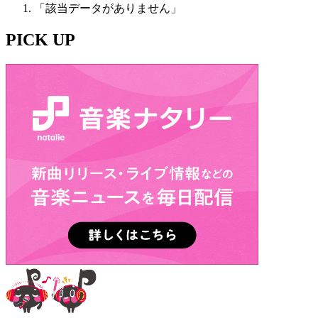
「該当データがありません」
PICK UP