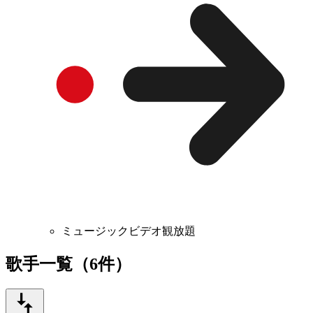
ミュージックビデオ観放題
歌手一覧（6件）