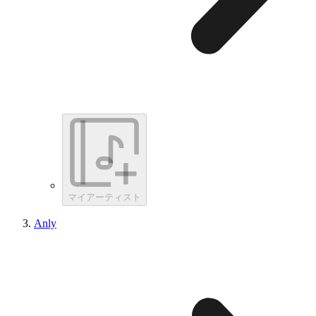
マイアーティスト
Anly