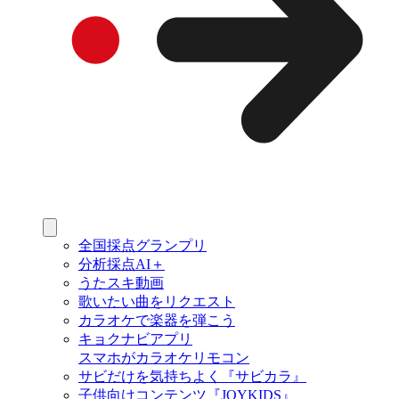
全国採点グランプリ
分析採点AI＋
うたスキ動画
歌いたい曲をリクエスト
カラオケで楽器を弾こう
キョクナビアプリ
スマホがカラオケリモコン
サビだけを気持ちよく『サビカラ』
子供向けコンテンツ『JOYKIDS』