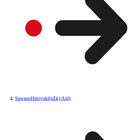
SawanoHiroyuki[nZk]:Anly