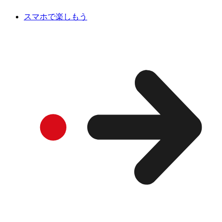
スマホで楽しもう