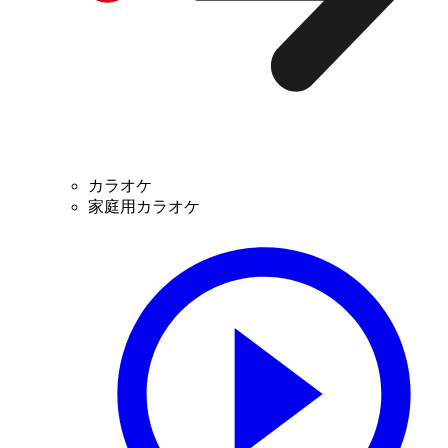
カラオケ
家庭用カラオケ