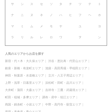
サ
シ
ス
セ
ソ
タ
チ
ツ
テ
ト
ナ
ニ
ヌ
ネ
ノ
ハ
ヒ
フ
ヘ
ホ
マ
ミ
ム
メ
モ
ヤ
ユ
ヨ
ラ
リ
ル
レ
ロ
ワ
ヲ
ン
人気のエリアからお店を探す
新宿・代々木・大久保エリア
渋谷・恵比寿・代官山エリア
銀座・新橋・有楽町エリア
池袋・高田馬場・早稲田エリア
神田・秋葉原・水道橋エリア
立川・八王子周辺エリア
上野・浅草・日暮里エリア
浜松町・田町・品川エリア
大井町・蒲田・大森エリア
吉祥寺・三鷹・武蔵境エリア
町田・稲城・多摩エリア
調布・府中・狛江エリア
両国・錦糸町・小岩エリア
中野・高円寺・荻窪エリア
原宿・表参道・青山エリア