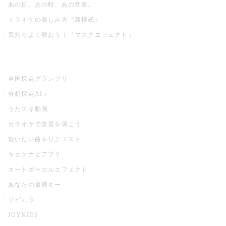
あの日、あの時、あの音楽。
カラオケの楽しみ方『新様式』
気持ちよく歌おう！『マスクエフェクト』
お店でもっと楽しむ
全国採点グランプリ
分析採点AI＋
うたスキ動画
カラオケで楽器を弾こう
歌いたい曲をリクエスト
キョクナビアプリ
オートボーカルエフェクト
あなたの最適キー
サビカラ
JOYKIDS