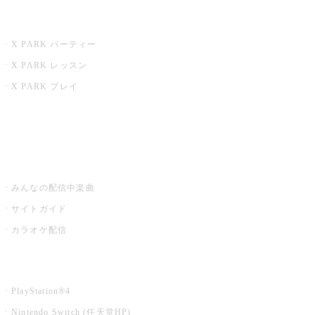
X PARK
X PARK パーティー
X PARK レッスン
X PARK プレイ
みるハコ
うたスキ ミュージックポスト
みんなの配信中楽曲
サイトガイド
カラオケ配信
家庭用カラオケ
PlayStation®4
Nintendo Switch (任天堂HP)