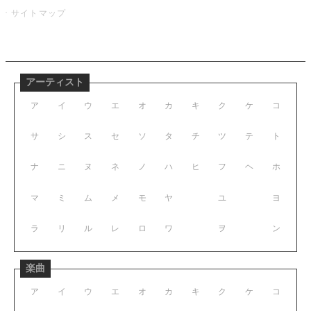
サイトマップ
アーティスト
ア
イ
ウ
エ
オ
カ
キ
ク
ケ
コ
サ
シ
ス
セ
ソ
タ
チ
ツ
テ
ト
ナ
ニ
ヌ
ネ
ノ
ハ
ヒ
フ
ヘ
ホ
マ
ミ
ム
メ
モ
ヤ
ユ
ヨ
ラ
リ
ル
レ
ロ
ワ
ヲ
ン
楽曲
ア
イ
ウ
エ
オ
カ
キ
ク
ケ
コ