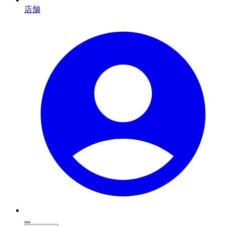
店舗
...