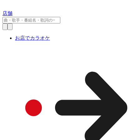
店舗
お店でカラオケ