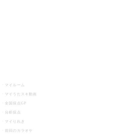
カラオケ楽曲・歌詞検索
カラオケ店舗検索
全国カラオケ大会
イベント・キャンペーン
うたスキ
マイルーム
マイうたスキ動画
全国採点GP
分析採点
マイりれき
前回のカラオケ