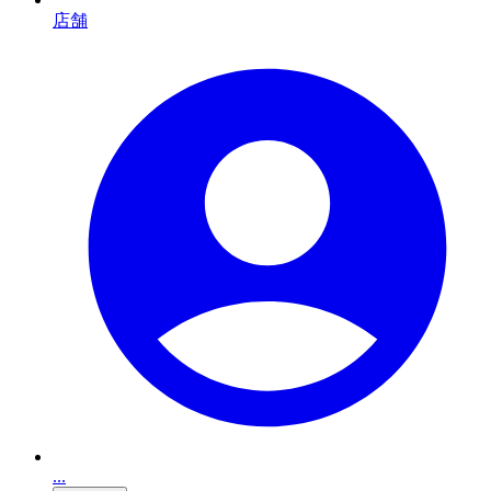
店舗
...