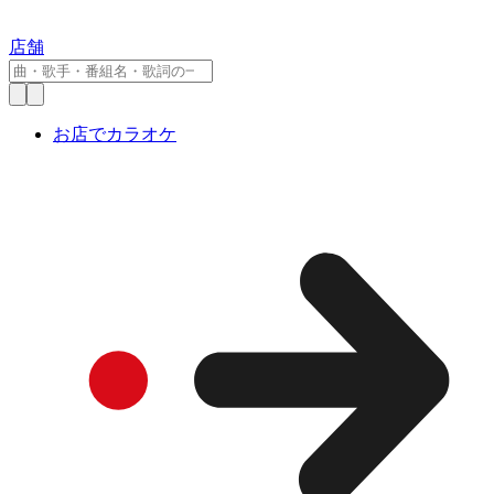
店舗
お店でカラオケ